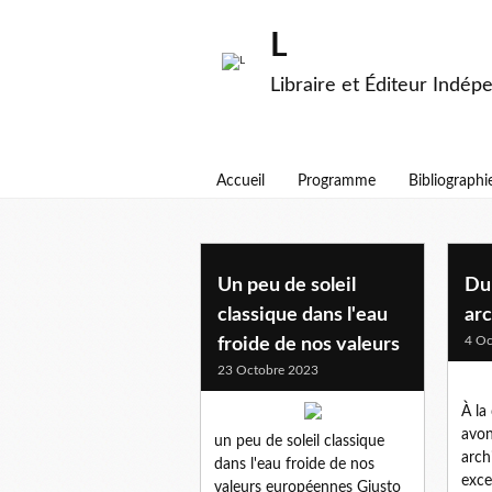
L
Libraire et Éditeur Indép
Accueil
Programme
Bibliographi
litterature
Un peu de soleil
Du 
classique dans l'eau
arc
4 Oc
froide de nos valeurs
23 Octobre 2023
À la
avon
un peu de soleil classique
archi
dans l'eau froide de nos
exce
valeurs européennes Giusto