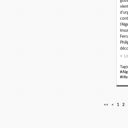
gouv
vien
d’ur
cont
l’Alg
insu
Ferr
Phil
décou
Li
Tag(s
#Alg
#His
<<
<
1
2