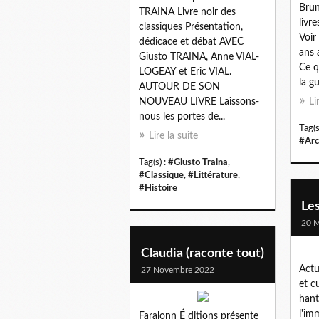
Brun
TRAINA Livre noir des
livr
classiques Présentation,
Voir
dédicace et débat AVEC
ans 
Giusto TRAINA, Anne VIAL-
Ce q
LOGEAY et Eric VIAL.
la gu
AUTOUR DE SON
NOUVEAU LIVRE Laissons-
Li
nous les portes de...
Tag(s
Lire la suite
#Arc
Tag(s) :
#Giusto Traina
,
#Classique
,
#Littérature
,
#Histoire
Les
20 M
Claudia (raconte tout)
Actua
27 Novembre 2022
et cu
hant
l'im
Faralonn É ditions présente