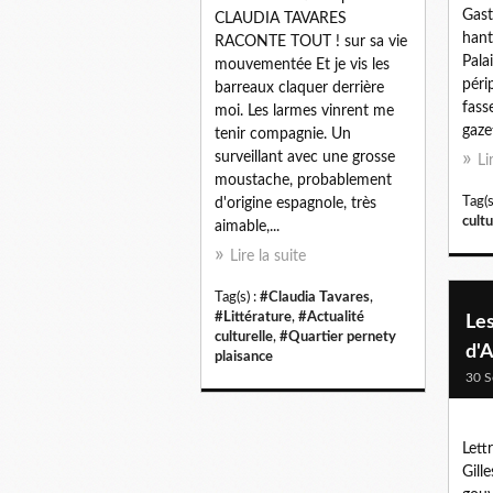
Gast
CLAUDIA TAVARES
hant
RACONTE TOUT ! sur sa vie
Pala
mouvementée Et je vis les
péri
barreaux claquer derrière
fass
moi. Les larmes vinrent me
gazet
tenir compagnie. Un
surveillant avec une grosse
Li
moustache, probablement
Tag(s
d'origine espagnole, très
cultu
aimable,...
Lire la suite
Tag(s) :
#Claudia Tavares
,
#Littérature
,
#Actualité
Le
culturelle
,
#Quartier pernety
d'A
plaisance
30 S
Lett
Gill