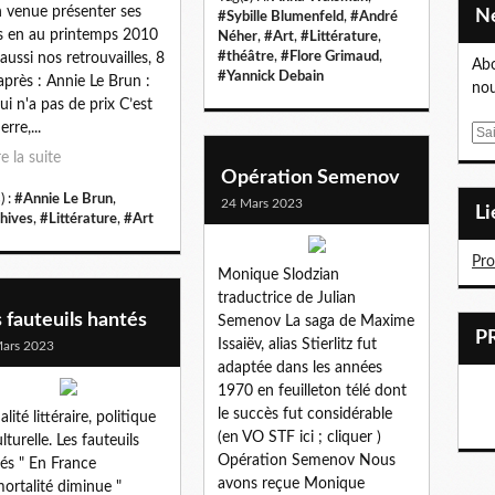
 venue présenter ses
#Sybille Blumenfeld
,
#André
es en au printemps 2010
Néher
,
#Art
,
#Littérature
,
#théâtre
,
#Flore Grimaud
,
 aussi nos retrouvailles, 8
Abo
#Yannick Debain
après : Annie Le Brun :
nou
ui n'a pas de prix C’est
erre,...
E
m
re la suite
Opération Semenov
a
) :
#Annie Le Brun
,
i
24 Mars 2023
L
hives
,
#Littérature
,
#Art
l
Pr
Monique Slodzian
traductrice de Julian
 fauteuils hantés
Semenov La saga de Maxime
Issaiëv, alias Stierlitz fut
ars 2023
adaptée dans les années
1970 en feuilleton télé dont
le succès fut considérable
lité littéraire, politique
(en VO STF ici ; cliquer )
lturelle. Les fauteuils
Opération Semenov Nous
és " En France
avons reçue Monique
mortalité diminue "