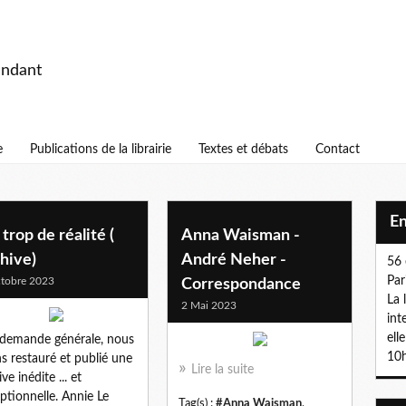
endant
e
Publications de la librairie
Textes et débats
Contact
E
trop de réalité (
Anna Waisman -
hive)
André Neher -
56 
Par
tobre 2023
Correspondance
La 
2 Mai 2023
int
ell
 demande générale, nous
10h
s restauré et publié une
Lire la suite
ve inédite ... et
ptionnelle. Annie Le
Tag(s) :
#Anna Waisman
,