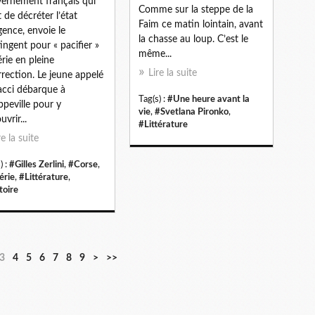
ernement français qui
Comme sur la steppe de la
t de décréter l’état
Faim ce matin lointain, avant
gence, envoie le
la chasse au loup. C’est le
ingent pour « pacifier »
même...
érie en pleine
Lire la suite
rrection. Le jeune appelé
acci débarque à
Tag(s) :
#Une heure avant la
ippeville pour y
vie
,
#Svetlana Pironko
,
vrir...
#Littérature
re la suite
) :
#Gilles Zerlini
,
#Corse
,
érie
,
#Littérature
,
toire
3
4
5
6
7
8
9
>
>>