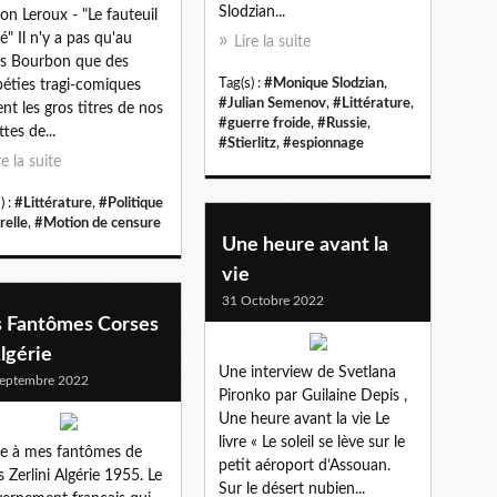
Slodzian...
on Leroux - "Le fauteuil
é" Il n'y a pas qu'au
Lire la suite
is Bourbon que des
Tag(s) :
#Monique Slodzian
,
péties tragi-comiques
#Julian Semenov
,
#Littérature
,
ent les gros titres de nos
#guerre froide
,
#Russie
,
tes de...
#Stierlitz
,
#espionnage
re la suite
) :
#Littérature
,
#Politique
relle
,
#Motion de censure
Une heure avant la
vie
31 Octobre 2022
s Fantômes Corses
lgérie
Une interview de Svetlana
eptembre 2022
Pironko par Guilaine Depis ,
Une heure avant la vie Le
livre « Le soleil se lève sur le
re à mes fantômes de
petit aéroport d’Assouan.
es Zerlini Algérie 1955. Le
Sur le désert nubien...