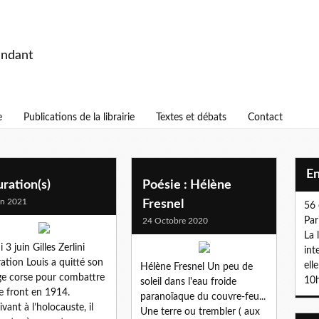
endant
e
Publications de la librairie
Textes et débats
Contact
E
ration(s)
Poésie : Hélène
in 2021
Fresnel
56 
Par
24 Octobre 2020
La 
 3 juin Gilles Zerlini
int
ation Louis a quitté son
ell
Hélène Fresnel Un peu de
age corse pour combattre
10h
soleil dans l'eau froide
le front en 1914.
paranoïaque du couvre-feu...
ivant à l’holocauste, il
Une terre ou trembler ( aux