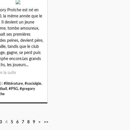
ory Protche est né en
, la même année que le
 Il devient un jeune
me, tombe amoureux,
ait ses premières
des peines, devient père,
ille, tandis que le club
ge, gagne, se perd puis
mphe encore.Les grands
hs, les joueurs...
re la suite
) :
#littérature
,
#sociolgie
,
tball
,
#PSG
,
#gregory
che
3
4
5
6
7
8
9
>
>>