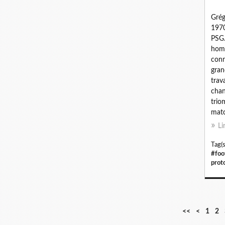
Grég
1970
PSG.
hom
conn
gran
trava
chan
trio
matc
Li
Tag(s
#foo
prot
<<
<
1
2