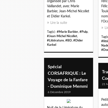
organisée par Chris
renc
Vaillandet, avec Marie
Félic
Barbier, Jean-Michel Nicollet
Toul
et Didier Karkel.
nomb
l’Oc
Lire la suite
Li
Tag(s) :
#Marie Barbier
,
#Pulp
,
#Jean-Michel Nicollet
,
Tag(s
#Littérature
,
#BD
,
#Dider
#litt
Karkel
Nad
#Dom
Spécial
Tr
CORSAFRIQUE : Le
Co
Voyage de la Fanfare
21 M
- Dominique Memmi
6 Décembre 2019
Petit
auto
Nuit de la Littérature du