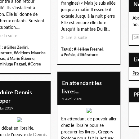
ontre à son retour
frangines) « Mais je suis allée
ité. Ils s’installent à
jusqu’au matin Il esseule il
on. Elle lui donne de
extasie Jusqu’à la nuit pierre
Abo
reux enfants. Survient
Elle est encore elle dure
nou
cupation....
Jusqu’à la matière Du lit...
re la suite
E
Lire la suite
m
) :
#Gilles Zerlini
,
Tag(s) :
#Hélène Fresnel
,
a
érature
,
#éditions Maurice
#Poésie
,
#littérature
i
eau
,
#Marie Étienne
,
L
l
iniuqe Pagani
,
#Corse
Pr
En attendant les
livres...
aduire Dennis
1 Avril 2020
oper
ai 2019
En attendant de pouvoir aller
chez le libraire pour se
 débat en librairie,
procurer les livres , Gregory
ur de l'oeuvre de Dennis
Protche nous fait la lecture: