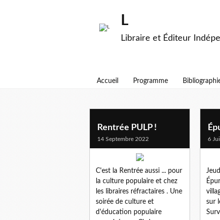
L
Libraire et Éditeur Indép
Accueil
Programme
Bibliographi
litterature
Rentrée PULP !
Épu
14 Septembre 2022
6 Ju
C'est la Rentrée aussi ... pour
Jeudi
la culture populaire et chez
Épur
les libraires réfractaires . Une
vill
soirée de culture et
sur 
d'éducation populaire
Surv