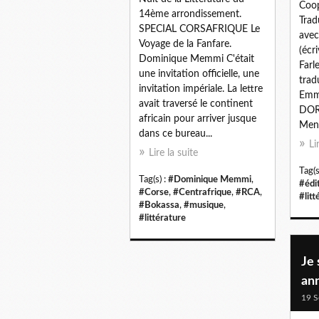
Coop
14ème arrondissement.
Trad
SPECIAL CORSAFRIQUE Le
avec
Voyage de la Fanfare.
(écri
Dominique Memmi C'était
Farle
une invitation officielle, une
trad
invitation impériale. La lettre
Emme
avait traversé le continent
DOR
africain pour arriver jusque
Meng
dans ce bureau...
Li
Lire la suite
Tag(s
Tag(s) :
#Dominique Memmi
,
#édi
#Corse
,
#Centrafrique
,
#RCA
,
#litt
#Bokassa
,
#musique
,
#littérature
Je 
an
19 S