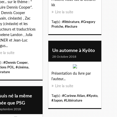
er... sur le thème : "
kk
uire Dennis Cooper".
Lire la suite
 Dennis Cooper
vain, cinéaste) , Zac
Tag(s) :
#littérature
,
#Gregory
y (cinéaste) et les
Protche
,
#lecture
ucteurs et traductrices
lene Landon , Julia
NER et Jean-Luc
us...
Un automne à Kyôto
re la suite
28 Octobre 2018
) :
#Dennis Cooper
,
tions POL
,
#cinéma
,
érature
Présentation du livre par
l'auteur...
Lire la suite
suis né la même
Tag(s) :
#Corinne Atlan
,
#Kyoto
,
#Japon
,
#Littérature
née que PSG
eptembre 2018