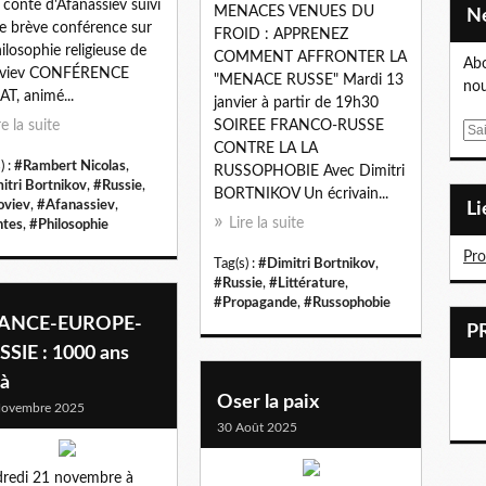
 conte d'Afanassiev suivi
MENACES VENUES DU
e brève conférence sur
FROID : APPRENEZ
hilosophie religieuse de
COMMENT AFFRONTER LA
Abo
oviev CONFÉRENCE
"MENACE RUSSE" Mardi 13
nou
T, animé...
janvier à partir de 19h30
re la suite
SOIREE FRANCO-RUSSE
E
CONTRE LA LA
m
) :
#Rambert Nicolas
,
RUSSOPHOBIE Avec Dimitri
a
itri Bortnikov
,
#Russie
,
BORTNIKOV Un écrivain...
i
oviev
,
#Afanassiev
,
L
l
Lire la suite
tes
,
#Philosophie
Pr
Tag(s) :
#Dimitri Bortnikov
,
#Russie
,
#Littérature
,
#Propagande
,
#Russophobie
ANCE-EUROPE-
SSIE : 1000 ans
jà
Oser la paix
Novembre 2025
30 Août 2025
redi 21 novembre à