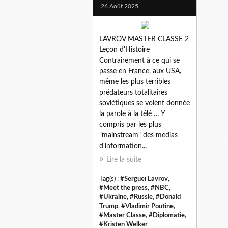
26 Août 2025
LAVROV MASTER CLASSE 2
Leçon d'Histoire
Contrairement à ce qui se
passe en France, aux USA,
même les plus terribles
prédateurs totalitaires
soviétiques se voient donnée
la parole à la télé … Y
compris par les plus
"mainstream" des medias
d'information...
Lire la suite
Tag(s) :
#Sergueï Lavrov
,
#Meet the press
,
#NBC
,
#Ukraine
,
#Russie
,
#Donald
Trump
,
#Vladimir Poutine
,
#Master Classe
,
#Diplomatie
,
#Kristen Welker