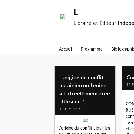
L
Libraire et Éditeur Indép
Accueil
Programme
Bibliographi
russie
L'origine du conflit
Co
15 F
ukrainien ou Lénine
a-t-il réellement créé
l'Ukraine ?
CON
4 Juillet 2026
RUSS
conf
avec
L'origine du conflit ukrainien
et c