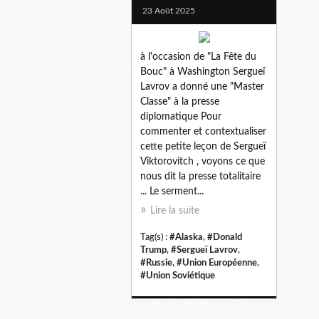
23 Août 2025
à l'occasion de "La Fête du
Bouc" à Washington Sergueï
Lavrov a donné une "Master
Classe" à la presse
diplomatique Pour
commenter et contextualiser
cette petite leçon de Sergueï
Viktorovitch , voyons ce que
nous dit la presse totalitaire
... Le serment...
Lire la suite
Tag(s) :
#Alaska
,
#Donald
Trump
,
#Sergueï Lavrov
,
#Russie
,
#Union Européenne
,
#Union Soviétique