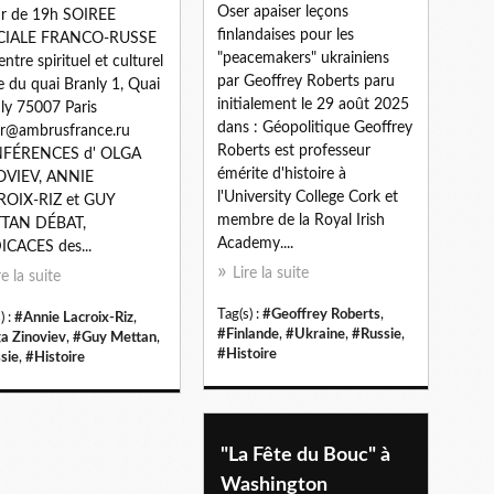
Oser apaiser leçons
ir de 19h SOIREE
finlandaises pour les
CIALE FRANCO-RUSSE
"peacemakers" ukrainiens
entre spirituel et culturel
par Geoffrey Roberts paru
e du quai Branly 1, Quai
initialement le 29 août 2025
ly 75007 Paris
dans : Géopolitique Geoffrey
r@ambrusfrance.ru
Roberts est professeur
FÉRENCES d' OLGA
émérite d'histoire à
OVIEV, ANNIE
l'University College Cork et
ROIX-RIZ et GUY
membre de la Royal Irish
TAN DÉBAT,
Academy....
CACES des...
Lire la suite
re la suite
Tag(s) :
#Geoffrey Roberts
,
) :
#Annie Lacroix-Riz
,
#Finlande
,
#Ukraine
,
#Russie
,
a Zinoviev
,
#Guy Mettan
,
#Histoire
sie
,
#Histoire
"La Fête du Bouc" à
Washington