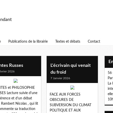
endant
e
Publications de la librairie
Textes et débats
Contact
E
ntes Russes
L'écrivain qui venait
évrier 2026
du froid
56 
Par
7 Janvier 2026
La 
TES et PHILOSOPHIE
int
ES Lecture suivie d'une
ell
FACE AUX FORCES
érence et d'un débat
10h
OBSCURES DE
 Rambert Nicolas , qui lit
SUBVERSION DU CLIMAT
ommente sa traduction
POLITIQUE ET AUX