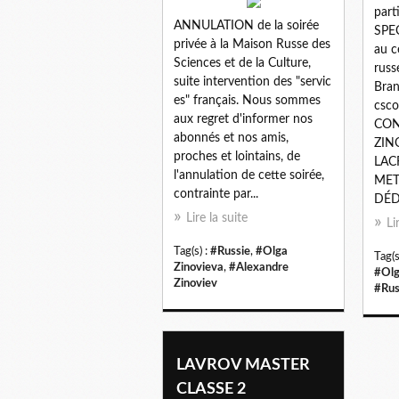
part
ANNULATION de la soirée
SPE
privée à la Maison Russe des
au c
Sciences et de la Culture,
russ
suite intervention des "servic
Bran
es" français. Nous sommes
csco
aux regret d'informer nos
CON
abonnés et nos amis,
ZIN
proches et lointains, de
LAC
l'annulation de cette soirée,
MET
contrainte par...
DÉDI
Lire la suite
Li
Tag(s) :
#Russie
,
#Olga
Tag(s
Zinovieva
,
#Alexandre
#Olg
Zinoviev
#Rus
LAVROV MASTER
CLASSE 2