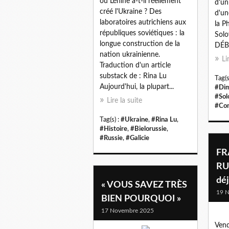
ou Lénine a-t-il réellement
d'un
créé l'Ukraine ? Des
d'un
laboratoires autrichiens aux
la P
républiques soviétiques : la
Sol
longue construction de la
DÉBA
nation ukrainienne.
Li
Traduction d'un article
substack de : Rina Lu
Tag(s
Aujourd'hui, la plupart...
#Dim
#Sol
Lire la suite
#Con
Tag(s) :
#Ukraine
,
#Rina Lu
,
#Histoire
,
#Bielorussie
,
#Russie
,
#Galicie
FR
RU
dé
« VOUS SAVEZ TRÈS
19 
BIEN POURQUOI »
17 Novembre 2025
Vend