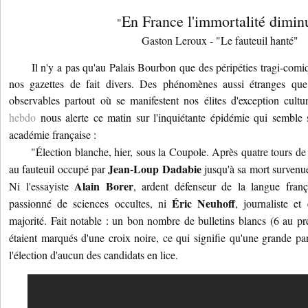
En France l'immortalité dimin
"
Gaston Leroux - "Le fauteuil hanté"
Il n'y a pas qu'au Palais Bourbon que des péripéties tragi-comique
nos gazettes de fait divers. Des phénomènes aussi étranges qu
observables partout où se manifestent nos élites d'exception cultu
hebdo
nous alerte ce matin sur l'inquiétante épidémie qui semble 
académie française :
"Élection blanche, hier, sous la Coupole. Après quatre tours de s
Jean-Loup Dadabie
au fauteuil occupé par
jusqu'à sa mort survenue
Alain Borer
Ni l'essayiste
, ardent défenseur de la langue fran
Éric Neuhoff
passionné de sciences occultes, ni
, journaliste et
majorité. Fait notable : un bon nombre de bulletins blancs (6 au pre
étaient marqués d'une croix noire, ce qui signifie qu'une grande par
l'élection d'aucun des candidats en lice.