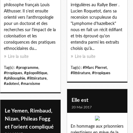
philosophe français Louis
irrégulières au Rallye Beer .
Althusser. Il s’est ensuite
Lucien Roquetot, dans sa
orienté vers l’anthropologie
recension scrupuleuse du
pour un doctorat et des
"Lymphome d'hazelbeck"
recherches sur l'impact de la
nous en fait un récit édifiant
colonisation et les
et très éprouvé qu'on
conséquences des pratiques
entendra parmi les extraits
ethnocidaires du...
choisis qu'à...
Lire la suite
Lire la suite
Tag(s) :
#programme
,
Tag(s) :
#Marc Pierret
,
#tropiques
,
#géopolitique
,
#littérature
,
#tropiques
#philosophie
,
#littérature
,
#adotevi
,
#marxisme
Elle est
20 Mai 2017
Le Yemen, Rimbaud,
Nizan, Phileas Fogg
et l'orient compliqué
En hommage aux prisonniers
palestiniens en grève de la