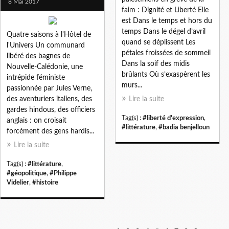
8 Mai 2017
faim : Dignité et Liberté Elle
est Dans le temps et hors du
temps Dans le dégel d’avril
Quatre saisons à l'Hôtel de
quand se déplissent Les
l'Univers Un communard
pétales froissées de sommeil
libéré des bagnes de
Dans la soif des midis
Nouvelle-Calédonie, une
brûlants Où s’exaspèrent les
intrépide féministe
murs...
passionnée par Jules Verne,
des aventuriers italiens, des
Lire la suite
gardes hindous, des officiers
Tag(s) :
#liberté d'expression
,
anglais : on croisait
#littérature
,
#badia benjelloun
forcément des gens hardis...
Lire la suite
Tag(s) :
#littérature
,
#géopolitique
,
#Philippe
Videlier
,
#histoire