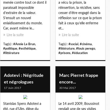
menée contre tout ce dont il
a vécu la prison, la
paraissait impossible
réinsertion, la récidive, sans
d’extraire de la valeur.
cesser d’être engagé dans la
S’ensuit un nouvel
réflexion sur ce que la prison
enlaidissement du monde.
fait à ceux qu’elle enferme
Car, avant même le...
et...
Lire la suite
Lire la suite
Tag(s) :
#Annie Le Brun
,
Tag(s) :
#social
,
#cinéma
,
#politique
,
#esthétique
,
#littérature
,
#louis perego
,
#littérature
#prisons
,
#éducation
Adotevi : Négritude
Marc Pierret frappe
et négrologues
encore...
17 Juin 2017
30 Mai 2017
Stanislas Spero Adotevi a
Le 14 avril 2009, Boussinot
été, rue d’Ulm, élève du
rendait une de ses visites