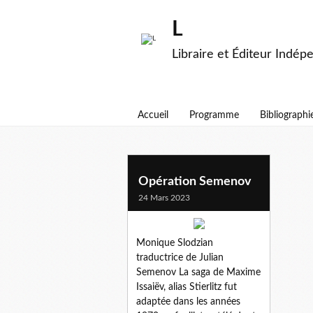
L
Libraire et Éditeur Indép
Accueil
Programme
Bibliographi
stierlitz
Opération Semenov
24 Mars 2023
Monique Slodzian
traductrice de Julian
Semenov La saga de Maxime
Issaiëv, alias Stierlitz fut
adaptée dans les années