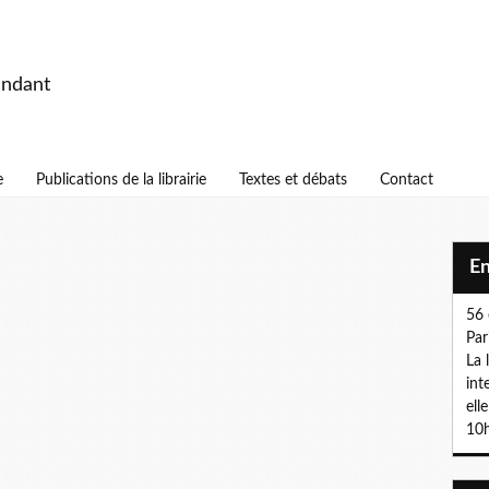
endant
e
Publications de la librairie
Textes et débats
Contact
E
56 
Par
La 
int
ell
10h