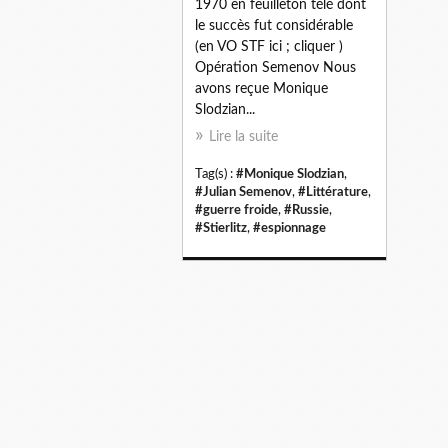
1970 en feuilleton télé dont
le succès fut considérable
(en VO STF ici ; cliquer )
Opération Semenov Nous
avons reçue Monique
Slodzian...
Lire la suite
Tag(s) :
#Monique Slodzian
,
#Julian Semenov
,
#Littérature
,
#guerre froide
,
#Russie
,
#Stierlitz
,
#espionnage