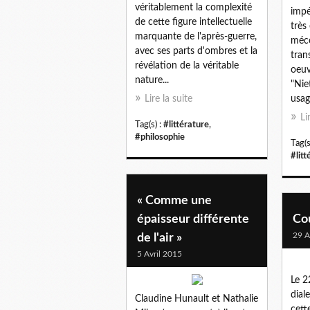
véritablement la complexité
impé
de cette figure intellectuelle
très
marquante de l'après-guerre,
méco
avec ses parts d'ombres et la
tran
révélation de la véritable
oeuv
nature...
"Nie
Lire la suite
usag
Li
Tag(s) :
#littérature
,
#philosophie
Tag(s
#litt
« Comme une
épaisseur différente
Cou
29 A
de l'air »
5 Avril 2015
Le 2
dial
Claudine Hunault et Nathalie
cett