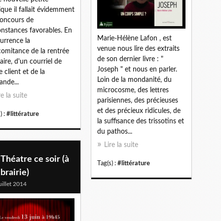
ique il fallait évidemment
oncours de
onstances favorables. En
Marie-Hélène Lafon , est
currence la
venue nous lire des extraits
omitance de la rentrée
de son dernier livre : "
raire, d'un courriel de
Joseph " et nous en parler.
e client et de la
Loin de la mondanité, du
nde...
microcosme, des lettres
re la suite
parisiennes, des précieuses
et des précieux ridicules, de
) :
#littérature
la suffisance des trissotins et
du pathos...
Lire la suite
Théatre ce soir (à
Tag(s) :
#littérature
librairie)
uillet 2014