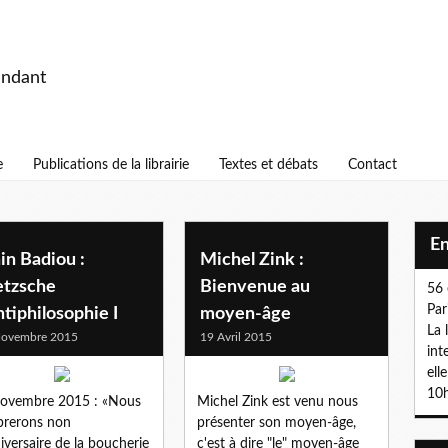
endant
e
Publications de la librairie
Textes et débats
Contact
E
in Badiou :
Michel Zink :
etzsche
Bienvenue au
56 
Par
ntiphilosophie I
moyen-âge
La 
Novembre 2015
19 Avril 2015
int
ell
10h
novembre 2015 : «Nous
Michel Zink est venu nous
brerons non
présenter son moyen-âge,
niversaire de la boucherie
c'est à dire "le" moyen-âge