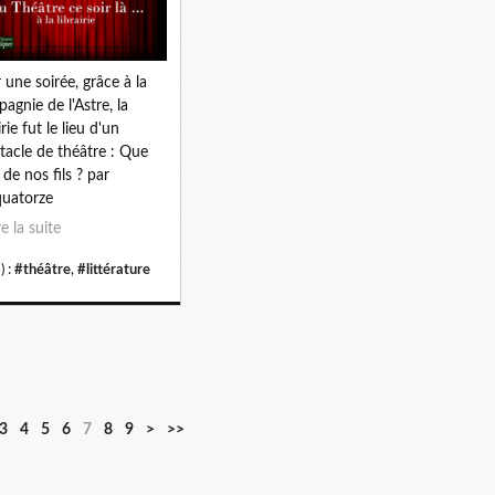
 une soirée, grâce à la
agnie de l'Astre, la
irie fut le lieu d'un
tacle de théâtre : Que
 de nos fils ? par
quatorze
re la suite
) :
#théâtre
,
#littérature
3
4
5
6
7
8
9
>
>>