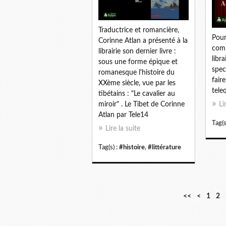
Traductrice et romancière,
Pour
Corinne Atlan a présenté à la
comp
librairie son dernier livre :
libra
sous une forme épique et
spec
romanesque l'histoire du
faire
XXème siècle, vue par les
tele
tibétains : "Le cavalier au
Li
miroir" . Le Tibet de Corinne
Atlan par Tele14
Tag(s
Lire la suite
Tag(s) :
#histoire
,
#littérature
<<
<
1
2