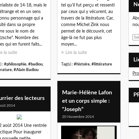
rialiste de 14-18, mais le
tel qu'il fut perçu et ressenti
 étrange et en un sens
par ceux qui y vécurent, au
nnu personnage qui a
travers de la littérature. Car,
Abo
sité dans sa propre
comme Michel Zink nous
nou
re sous le nom de
permet de le découvrir, cet
E
tzsche". Nombre des
âge-là ne fut pas plus
m
es qui en furent faits...
moyen...
a
re la suite
Lire la suite
i
L
l
) :
#philosophie
,
#badiou
,
Tag(s) :
#histoire
,
#littérature
érature
,
#Alain Badiou
Pr
Marie-Hélène Lafon
rrier des lecteurs
et un corps simple :
oût 2014
"Joseph"
20 Novembre 2014
2 août 2014 Une rentrée
ectique Pour inaugurer
e nouvelle petite