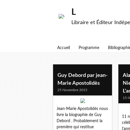
L
Libraire et Éditeur Indép
Accueil
Programme
Bibliographi
litterature
Guy Debord par jean-
Ala
Marie Apostolidès
Ni
25 Novembre 2015
L'a
15 
Jean-Marie Apostolidès nous
livre la biographie de Guy
11 
Debord . Probablement la
célé
première qui restitue
l'an