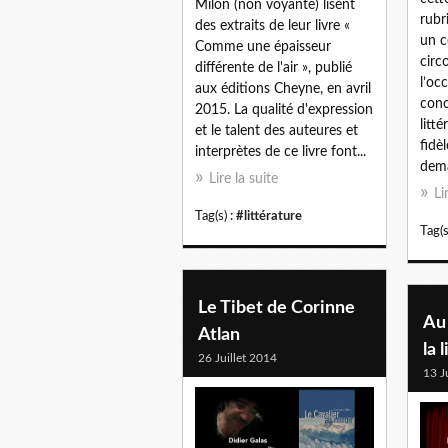
Milon (non voyante) lisent
rubr
des extraits de leur livre «
un c
Comme une épaisseur
circ
différente de l'air », publié
l’oc
aux éditions Cheyne, en avril
conc
2015. La qualité d'expression
litté
et le talent des auteures et
fidèl
interprètes de ce livre font...
dema
Lire la suite
Li
Tag(s) :
#littérature
Tag(s
Le Tibet de Corinne
Au 
Atlan
la 
26 Juillet 2014
13 J