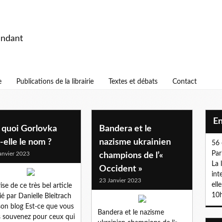
endant
e
Publications de la librairie
Textes et débats
Contact
E
 quoi Gorlovka
Bandera et le
-elle le nom ?
nazisme ukrainien
56 
Par
anvier 2023
champions de l’«
La 
Occident »
int
23 Janvier 2023
ell
ise de ce très bel article
10h
ié par Danielle Bleitrach
son blog Est-ce que vous
Bandera et le nazisme
 souvenez pour ceux qui