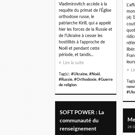
Vladimirovitch accède à la
L'af
requête du primat de l'Église
mond
orthodoxe russe, le
(4) 
patriarche Kirill, qui a appelé
cout
hier les forces de la Russie et
quot
de l'Ukraine à cesser les
ridi
hostilités à l'approche de
réfé
Noël et pendant cette
libé
période, et tandis...
Fra
leur
Lire la suite
Li
Tag(s) :
#Ukraine
,
#Noël
,
#Russie
,
#Orthodoxie
,
#Guerre
Tag(s
de religion
renv
#Ukr
SOFT POWER : La
Me
communauté du
28 
renseignement