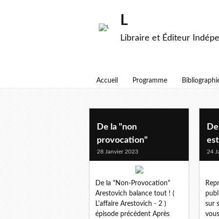
L
Libraire et Éditeur Indép
Accueil
Programme
Bibliographi
ukraine
De la "non
De
provocation"
est
28 Janvier 2023
24 J
De la "Non-Provocation"
Repr
Arestovich balance tout ! (
publ
L'affaire Arestovich - 2 )
sur 
épisode précédent Après
vous