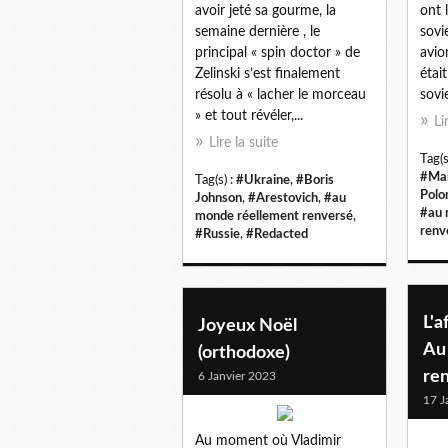
avoir jeté sa gourme, la
ont 
semaine dernière , le
sovi
principal « spin doctor » de
avio
Zelinski s’est finalement
étai
résolu à « lacher le morceau
sovie
» et tout révéler,...
Li
Lire la suite
Tag(s
#Mar
Tag(s) :
#Ukraine
,
#Boris
Polo
Johnson
,
#Arestovich
,
#au
#au 
monde réellement renversé
,
renv
#Russie
,
#Redacted
L'a
Joyeux Noël
Au
(orthodoxe)
ren
6 Janvier 2023
17 J
Au moment où Vladimir