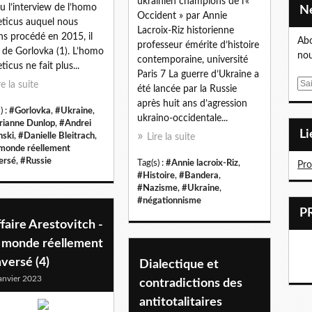
ukrainien champions de l’«
lu l’interview de l’homo
Occident » par Annie
eticus auquel nous
Lacroix-Riz historienne
ns procédé en 2015, il
Abo
professeur émérite d’histoire
t de Gorlovka (1). L’homo
nou
contemporaine, université
ticus ne fait plus...
Paris 7 La guerre d’Ukraine a
E
re la suite
été lancée par la Russie
m
après huit ans d’agression
) :
#Gorlovka
,
#Ukraine
,
a
ukraino-occidentale...
ianne Dunlop
,
#Andrei
i
L
nski
,
#Danielle Bleitrach
,
Lire la suite
l
monde réellement
ersé
,
#Russie
Tag(s) :
#Annie lacroix-Riz
,
Pr
#Histoire
,
#Bandera
,
#Nazisme
,
#Ukraine
,
#négationnisme
ffaire Arestovitch -
 monde réellement
versé (4)
Dialectique et
anvier 2023
contradictions des
antitotalitaires