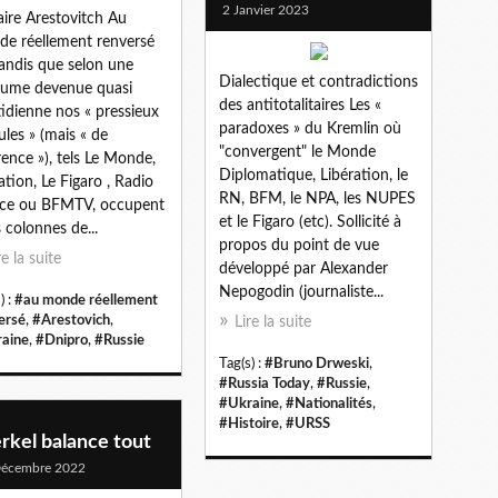
2 Janvier 2023
faire Arestovitch Au
e réellement renversé
Tandis que selon une
Dialectique et contradictions
ume devenue quasi
des antitotalitaires Les «
idienne nos « pressieux
paradoxes » du Kremlin où
cules » (mais « de
"convergent" le Monde
rence »), tels Le Monde,
Diplomatique, Libération, le
ration, Le Figaro , Radio
RN, BFM, le NPA, les NUPES
nce ou BFMTV, occupent
et le Figaro (etc). Sollicité à
s colonnes de...
propos du point de vue
re la suite
développé par Alexander
Nepogodin (journaliste...
) :
#au monde réellement
ersé
,
#Arestovich
,
Lire la suite
aine
,
#Dnipro
,
#Russie
Tag(s) :
#Bruno Drweski
,
#Russia Today
,
#Russie
,
#Ukraine
,
#Nationalités
,
#Histoire
,
#URSS
rkel balance tout
Décembre 2022