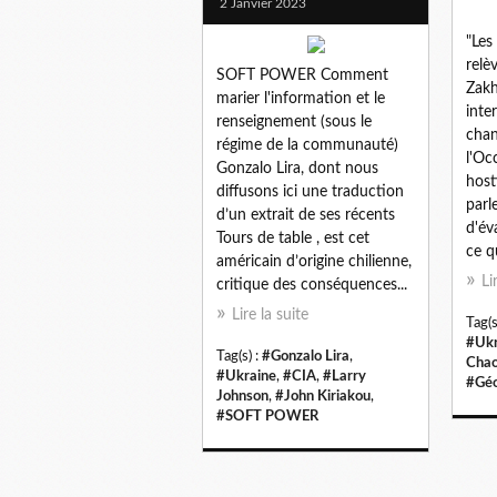
2 Janvier 2023
"Les
relè
SOFT POWER Comment
Zakh
marier l'information et le
inte
renseignement (sous le
chan
régime de la communauté)
l'Oc
Gonzalo Lira, dont nous
hosti
diffusons ici une traduction
parl
d’un extrait de ses récents
d'év
Tours de table , est cet
ce q
américain d’origine chilienne,
Li
critique des conséquences...
Lire la suite
Tag(s
#Ukr
Tag(s) :
#Gonzalo Lira
,
Cha
#Ukraine
,
#CIA
,
#Larry
#Géo
Johnson
,
#John Kiriakou
,
#SOFT POWER