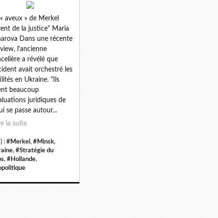
 « aveux » de Merkel
vent de la justice" Maria
arova Dans une récente
rview, l'ancienne
celière a révélé que
cident avait orchestré les
lités en Ukraine. "Ils
ent beaucoup
aluations juridiques de
ui se passe autour...
re la suite
) :
#Merkel
,
#Minsk
,
aine
,
#Stratégie du
os
,
#Hollande
,
politique