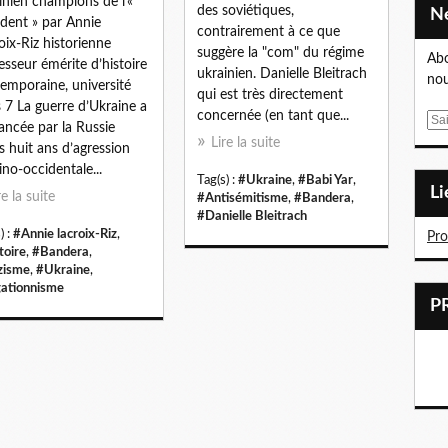
inien champions de l’«
des soviétiques,
dent » par Annie
contrairement à ce que
oix-Riz historienne
suggère la "com" du régime
Abo
esseur émérite d’histoire
ukrainien. Danielle Bleitrach
nou
emporaine, université
qui est très directement
s 7 La guerre d’Ukraine a
concernée (en tant que...
E
lancée par la Russie
m
Lire la suite
s huit ans d’agression
a
ino-occidentale...
Tag(s) :
#Ukraine
,
#Babi Yar
,
i
L
re la suite
#Antisémitisme
,
#Bandera
,
l
#Danielle Bleitrach
) :
#Annie lacroix-Riz
,
Pr
toire
,
#Bandera
,
zisme
,
#Ukraine
,
ationnisme