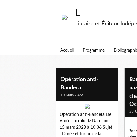
L
Libraire et Éditeur Indép
Accueil
Programme
Bibliographi
bandera
Opération anti-
Ban
Bandera
na
15 Mars 2023
cha
Oc
23 J
Opération anti-Bandera De :
Annie Lacroix-riz Date: mer.
15 mars 2023 à 10:36 Sujet
Band
: Durée et forme de la