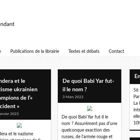
endant
e
Publications de la librairie
Textes et débats
Contact
E
dera et le
De quoi Babi Yar fut-
zisme ukrainien
il le nom ?
56 
Par
3 Mars 2022
mpions de l’«
La 
cident »
int
anvier 2023
ell
De quoi Babi Yar fut-il le
10h
nom ? Assurément pas d'une
quelconque exaction des
era et le nazisme
russes, de l'armée rouge et