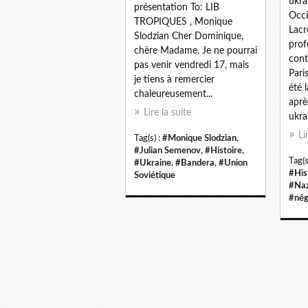
ukra
présentation To: LIB
Occi
TROPIQUES , Monique
Lacr
Slodzian Cher Dominique,
prof
chère Madame, Je ne pourrai
cont
pas venir vendredi 17, mais
Pari
je tiens à remercier
été 
chaleureusement...
aprè
Lire la suite
ukra
Li
Tag(s) :
#Monique Slodzian
,
#Julian Semenov
,
#Histoire
,
Tag(s
#Ukraine
,
#Bandera
,
#Union
#His
Soviétique
#Na
#nég