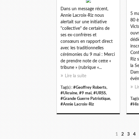
Dans un message récent,
5 ma
Annie Lacroix-Riz nous
80 è
alertait sur une initiative
Vict
"collective" de certains de
ouvr
ses ex-confrères et
dédi
consœurs en rapport direct
insc
avec les traditionnelles
Conf
cérémonies du 9 mai : Merci
Riz 
de prendre note de cette «
la S
tribune » (rubrique «...
Dans
Lire la suite
évén
Li
Tag(s) :
#Geoffrey Roberts
,
#Ukraine
,
#9 mai
,
#URSS
,
#Grande Guerre Patriotique
,
Tag(s
#Annie Lacroix-Riz
#His
1
2
3
4