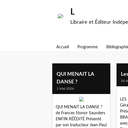
L
Libraire et Éditeur Indép
Accueil
Programme
Bibliographi
annie lacroix-riz
QUI MENAIT LA
Le
20 A
DANSE ?
1 Mai 2026
LES
Gér
QUI MENAIT LA DANSE ?
Prés
de Frances Stonor Saunders
BRAN
ENFIN RÉÉDITÉ Présenté
ave
par son traducteur Jean-Paul