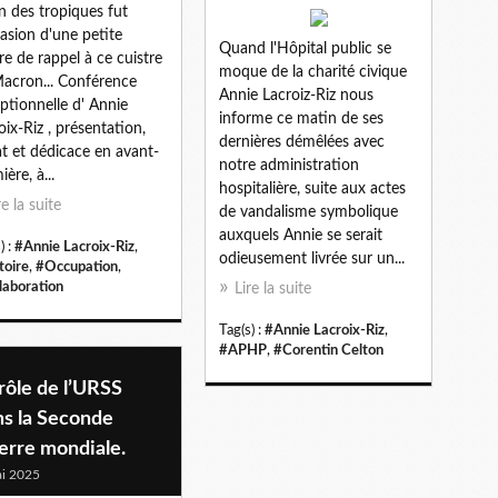
in des tropiques fut
casion d'une petite
Quand l'Hôpital public se
re de rappel à ce cuistre
moque de la charité civique
acron... Conférence
Annie Lacroiz-Riz nous
ptionnelle d' Annie
informe ce matin de ses
oix-Riz , présentation,
dernières démêlées avec
t et dédicace en avant-
notre administration
ère, à...
hospitalière, suite aux actes
re la suite
de vandalisme symbolique
auxquels Annie se serait
) :
#Annie Lacroix-Riz
,
odieusement livrée sur un...
toire
,
#Occupation
,
laboration
Lire la suite
Tag(s) :
#Annie Lacroix-Riz
,
#APHP
,
#Corentin Celton
rôle de l’URSS
ns la Seconde
erre mondiale.
i 2025