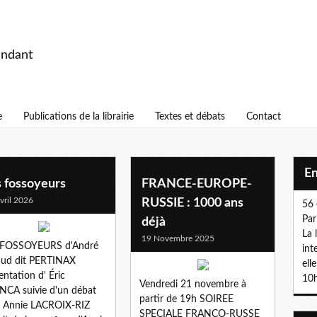
endant
e
Publications de la librairie
Textes et débats
Contact
E
s fossoyeurs
FRANCE-EUROPE-
vril 2026
RUSSIE : 1000 ans
56 
Par
déjà
La 
19 Novembre 2025
 FOSSOYEURS d'André
int
aud dit PERTINAX
ell
entation d' Éric
10h
Vendredi 21 novembre à
CA suivie d'un débat
partir de 19h SOIREE
c Annie LACROIX-RIZ
SPECIALE FRANCO-RUSSE