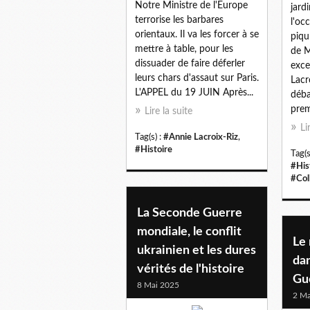
Notre Ministre de l'Europe
jard
terrorise les barbares
l'oc
orientaux. Il va les forcer à se
piqu
mettre à table, pour les
de M
dissuader de faire déferler
exce
leurs chars d'assaut sur Paris.
Lacr
L'APPEL du 19 JUIN Après...
déba
premi
Lire la suite
Li
Tag(s) :
#Annie Lacroix-Riz
,
#Histoire
Tag(s
#His
#Col
La Seconde Guerre
mondiale, le conflit
Le 
ukrainien et les dures
da
vérités de l'histoire
Gu
8 Mai 2025
2 Ma