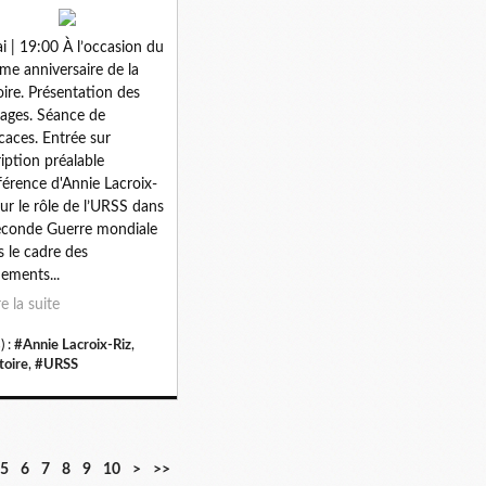
i | 19:00 À l’occasion du
me anniversaire de la
oire. Présentation des
ages. Séance de
caces. Entrée sur
ription préalable
érence d'Annie Lacroix-
sur le rôle de l’URSS dans
econde Guerre mondiale
 le cadre des
ements...
re la suite
) :
#Annie Lacroix-Riz
,
toire
,
#URSS
5
6
7
8
9
10
>
>>