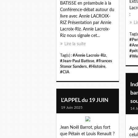
Extr
BATISSE en préambule à la
Lacr
Conférence-débat autour du
:
livre avec Annie LACROIX-
RIZ Présentation par Annie
Li
Lacroix-Riz. Annie Lacroix-
Tag(s
Riz nous signale cet...
#Per
Lire la suite
#Ann
#pét
Tag(s) :
#Annie Lacroix-Riz
,
#We
#Jean-Paul Batisse
,
#Frances
Stonor Sanders
,
#Histoire
,
#CIA
Ind
ban
L'APPEL du 19 JUIN
so
19 Juin 2025
14 J
Jean Noël Barrot, plus fort
Aprè
que Pétain et Louis Renault ?
celu