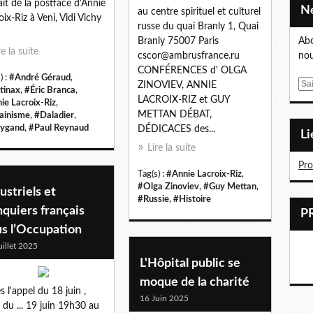
ait de la postface d'Annie
au centre spirituel et culturel
oix-Riz à Veni, Vidi Vichy
russe du quai Branly 1, Quai
Branly 75007 Paris
Abo
re la suite
cscor@ambrusfrance.ru
nou
CONFÉRENCES d' OLGA
) :
#André Géraud
,
E
ZINOVIEV, ANNIE
tinax
,
#Éric Branca
,
m
LACROIX-RIZ et GUY
ie Lacroix-Riz
,
a
METTAN DÉBAT,
ainisme
,
#Daladier
,
i
ygand
,
#Paul Reynaud
DÉDICACES des...
L
l
Lire la suite
Pr
Tag(s) :
#Annie Lacroix-Riz
,
#Olga Zinoviev
,
#Guy Mettan
,
ustriels et
#Russie
,
#Histoire
quiers français
us l’Occupation
uillet 2025
L'Hôpital public se
moque de la charité
s l'appel du 18 juin ,
16 Juin 2025
i du ... 19 juin 19h30 au