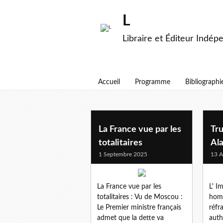
L
Libraire et Éditeur Indép
Accueil
Programme
Bibliographi
the duran
La France vue par les
Tr
totalitaires
Ala
1 Septembre 2025
13 A
La France vue par les
L' I
totalitaires : Vu de Moscou :
homm
Le Premier ministre français
réfr
admet que la dette va
auth