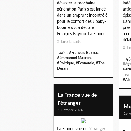
dévaster la prochaine
indé
génération Paris s'est lancé
arti
dans un emprunt incontrôlé
épis
pour le confort des « baby-
L'an
boomers », a déclaré
prés
François Bayrou. La France...
a co
délai.
Lire la suite
Li
Tag(s) :
#François Bayrou
,
#Emmanuel Macron
,
Tag(s
#Politique
,
#Economie
,
#The
illég
Duran
Berl
Tru
#Ala
La France vue de
l'étranger
Mu
1 Octobre 2024
26 A
La France vue de l'étranger