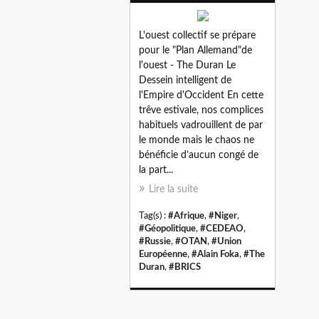
L'ouest collectif se prépare
pour le "Plan Allemand"de
l'ouest - The Duran Le
Dessein intelligent de
l'Empire d'Occident En cette
trêve estivale, nos complices
habituels vadrouillent de par
le monde mais le chaos ne
bénéficie d’aucun congé de
la part...
Lire la suite
Tag(s) :
#Afrique
,
#Niger
,
#Géopolitique
,
#CEDEAO
,
#Russie
,
#OTAN
,
#Union
Européenne
,
#Alain Foka
,
#The
Duran
,
#BRICS