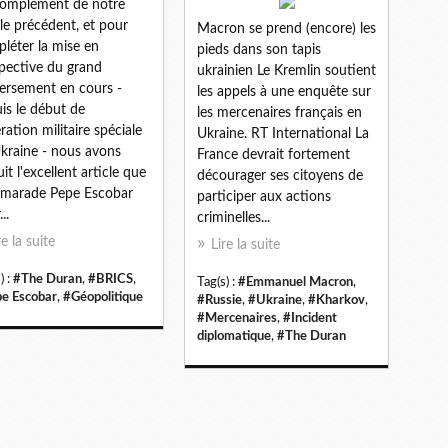
omplément de notre
cle précédent, et pour
Macron se prend (encore) les
léter la mise en
pieds dans son tapis
pective du grand
ukrainien Le Kremlin soutient
ersement en cours -
les appels à une enquête sur
is le début de
les mercenaires français en
ération militaire spéciale
Ukraine. RT International La
kraine - nous avons
France devrait fortement
uit l'excellent article que
décourager ses citoyens de
amarade Pepe Escobar
participer aux actions
..
criminelles...
re la suite
Lire la suite
) :
#The Duran
,
#BRICS
,
Tag(s) :
#Emmanuel Macron
,
e Escobar
,
#Géopolitique
#Russie
,
#Ukraine
,
#Kharkov
,
#Mercenaires
,
#Incident
diplomatique
,
#The Duran