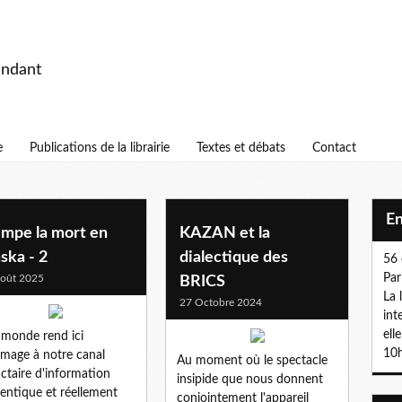
endant
e
Publications de la librairie
Textes et débats
Contact
E
umpe la mort en
KAZAN et la
ska - 2
dialectique des
56 
Par
oût 2025
BRICS
La 
27 Octobre 2024
int
ell
mmonde rend ici
10h
age à notre canal
Au moment où le spectacle
actaire d'information
insipide que nous donnent
entique et réellement
conjointement l'appareil