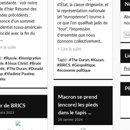
pendante : voir notre
d’État, la classe dirigeante, et
cle d'hier Résumé des
la représentation nationale
odes précédents :
(et "européenne") tourne à
Abo
nonce d'un sommet
ce que l'on qualifiait jadis de
nou
identiel russo-américain
"four", l'impression
ïncidé avec la fin du
E
d’ensemble que nous
..
m
donnons collectivement...
a
re la suite
Lire la suite
i
L
) :
#Russie
,
#immigration
l
Tag(s) :
#The Duran
,
#Kazan
,
ale
,
#Jésus Christ
,
#Brain
#BRICS
,
#Géopolitique
,
Pr
etic
,
#The Duran
,
#Donald
#économie politique
mp
,
#Vladimir Poutine
,
ska
Macron se prend
(encore) les pieds
r de BRICS
dans le tapis ...
oût 2023
28 Janvier 2024