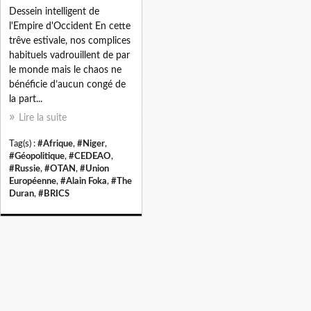
Dessein intelligent de
l'Empire d'Occident En cette
trêve estivale, nos complices
habituels vadrouillent de par
le monde mais le chaos ne
bénéficie d’aucun congé de
la part...
Lire la suite
Tag(s) :
#Afrique
,
#Niger
,
#Géopolitique
,
#CEDEAO
,
#Russie
,
#OTAN
,
#Union
Européenne
,
#Alain Foka
,
#The
Duran
,
#BRICS