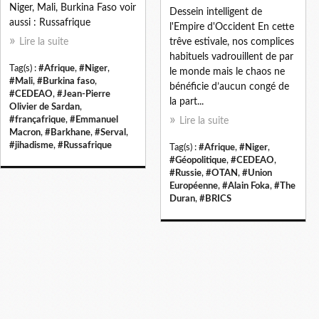
Niger, Mali, Burkina Faso voir
Dessein intelligent de
aussi : Russafrique
l'Empire d'Occident En cette
Lire la suite
trêve estivale, nos complices
habituels vadrouillent de par
Tag(s) :
#Afrique
,
#Niger
,
le monde mais le chaos ne
#Mali
,
#Burkina faso
,
bénéficie d’aucun congé de
#CEDEAO
,
#Jean-Pierre
la part...
Olivier de Sardan
,
#françafrique
,
#Emmanuel
Lire la suite
Macron
,
#Barkhane
,
#Serval
,
#jihadisme
,
#Russafrique
Tag(s) :
#Afrique
,
#Niger
,
#Géopolitique
,
#CEDEAO
,
#Russie
,
#OTAN
,
#Union
Européenne
,
#Alain Foka
,
#The
Duran
,
#BRICS