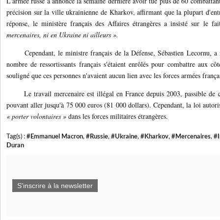
L'armée russe a annoncé la semaine dernière avoir tué plus de 60 combattant
précision sur la ville ukrainienne de Kharkov, affirmant que la plupart d'en
réponse, le ministère français des Affaires étrangères a insisté sur le f
mercenaires, ni en Ukraine ni ailleurs ».
Cependant, le ministre français de la Défense, Sébastien Lecornu, a re
nombre de ressortissants français s'étaient enrôlés pour combattre aux côt
souligné que ces personnes n'avaient aucun lien avec les forces armées frança
Le travail mercenaire est illégal en France depuis 2003, passible de c
pouvant aller jusqu'à 75 000 euros (81 000 dollars). Cependant, la loi autorise
« porter volontaires »
dans les forces militaires étrangères.
Tag(s) :
#Emmanuel Macron
,
#Russie
,
#Ukraine
,
#Kharkov
,
#Mercenaires
,
#I
Duran
S'inscrire à la newsletter