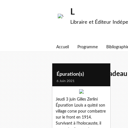
L
Libraire et Éditeur Indép
Accueil
Programme
Bibliographi
editions maurice nadeau
Épuration(s)
6 Juin 2021
Jeudi 3 juin Gilles Zerlini
Épuration Louis a quitté son
village corse pour combattre
sur le front en 1914.
Survivant à l’holocauste, il