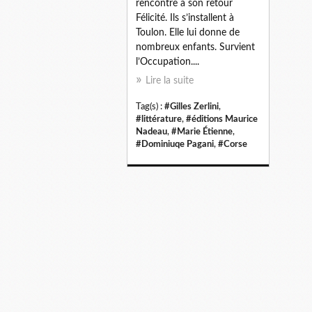
rencontre à son retour
Félicité. Ils s’installent à
Toulon. Elle lui donne de
nombreux enfants. Survient
l’Occupation....
Lire la suite
Tag(s) :
#Gilles Zerlini
,
#littérature
,
#éditions Maurice
Nadeau
,
#Marie Étienne
,
#Dominiuqe Pagani
,
#Corse