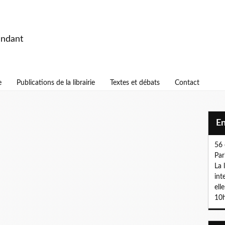
endant
e
Publications de la librairie
Textes et débats
Contact
E
56 
Par
La 
int
ell
10h