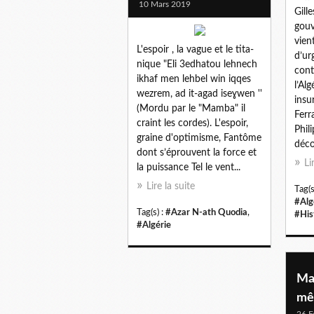
10 Mars 2019
Gill
gouv
vien
L'espoir , la vague et le tita-
d’ur
nique "Eli 3edhatou lehnech
cont
ikhaf men lehbel win iqqes
l’Alg
wezrem, ad it-agad iseɣwen ''
insu
(Mordu par le "Mamba" il
Ferr
craint les cordes). L'espoir,
Phil
graine d'optimisme, Fantôme
décou
dont s’éprouvent la force et
Li
la puissance Tel le vent...
Lire la suite
Tag(s
#Alg
Tag(s) :
#Azar N-ath Quodia
,
#His
#Algérie
Mac
mê
26 F