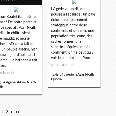
L'Algérie vit un dilemme
poussé à l'absurde , un pays
on-Bouteflika : même
riche, un emplacement
at ! De notre poète et
stratégique entre deux
yé spécial : Azar N-ath
continents et une mer, une
ia Un chiffre vient
population très jeune, des
re maudit, et moi je
cadres formés, une
ne le ṣĭfr qui a fait de
superficie équivalente à un
 un peuple asservi, hier
continent, on ne peut qu'y
me aujourd'hui, pareil
voir le paradoxe de l'Âne...
ême ! La barbarie a fait
Lire la suite
er...
re la suite
Tag(s) :
#algérie
,
#Azar N-ath
Quodia
) :
#algérie
,
#Azar N-ath
ia
1
2
>
>>