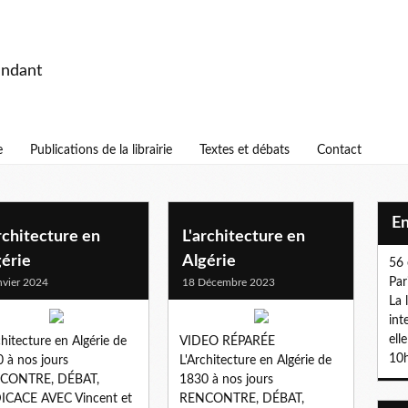
endant
e
Publications de la librairie
Textes et débats
Contact
E
rchitecture en
L'architecture en
gérie
Algérie
56 
Par
nvier 2024
18 Décembre 2023
La 
int
ell
chitecture en Algérie de
VIDEO RÉPARÉE
10h
 à nos jours
L'Architecture en Algérie de
CONTRE, DÉBAT,
1830 à nos jours
ICACE AVEC Vincent et
RENCONTRE, DÉBAT,