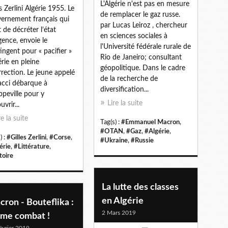
L'Algérie n'est pas en mesure
es Zerlini Algérie 1955. Le
de remplacer le gaz russe.
ernement français qui
par Lucas Leiroz , chercheur
t de décréter l’état
en sciences sociales à
gence, envoie le
l'Université fédérale rurale de
ingent pour « pacifier »
Rio de Janeiro; consultant
érie en pleine
géopolitique. Dans le cadre
rrection. Le jeune appelé
de la recherche de
acci débarque à
diversification...
ippeville pour y
Lire la suite
vrir...
re la suite
Tag(s) :
#Emmanuel Macron
,
#OTAN
,
#Gaz
,
#Algérie
,
) :
#Gilles Zerlini
,
#Corse
,
#Ukraine
,
#Russie
érie
,
#Littérature
,
toire
La lutte des classes
en Algérie
ron - Bouteflika :
2 Mars 2019
me combat !
évrier 2019