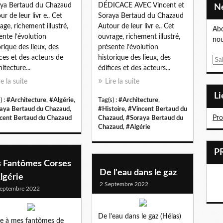
ya Bertaud du Chazaud
DÉDICACE AVEC Vincent et
ur de leur livr e.. Cet
Soraya Bertaud du Chazaud
age, richement illustré,
Autour de leur livr e.. Cet
Abo
ente l’évolution
ouvrage, richement illustré,
nou
orique des lieux, des
présente l’évolution
ices et des acteurs de
historique des lieux, des
E
hitecture...
édifices et des acteurs...
m
a
re la suite
Lire la suite
i
L
) :
#Architecture
,
#Algérie
,
Tag(s) :
#Architecture
,
l
aya Bertaud du Chazaud
,
#Histoire
,
#Vincent Bertaud du
Pr
cent Bertaud du Chazaud
Chazaud
,
#Soraya Bertaud du
Chazaud
,
#Algérie
s Fantômes Corses
De l'eau dans le gaz
lgérie
2 Septembre 2022
eptembre 2022
De l'eau dans le gaz (Hélas)
re à mes fantômes de