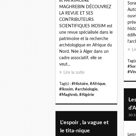
et PATRIMOINE
Sora
MAGHREBIN DÉCOUVREZ
Auto
LA REVUE ET SES
ouvr
CONTRIBUTEURS
prés
SCIENTIFIQUES IKOSIM est
hist
une revue spécialisée dans le
édif
patrimoine et la recherche
l’arc
archéologique en Afrique du
Li
Nord. Née à Alger dans un
cadre associatif, elle se
Tag(s
veut...
#Sor
#Vin
Lire la suite
Tag(s) :
#Histoire
,
#Afrique
,
#Ikosim
,
#archéologie
,
#Maghreb
,
#Algérie
Le
d'A
30 S
L'espoir , la vague et
le tita-nique
Lett