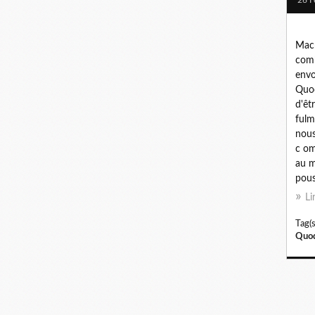
Macr
comb
envo
Quod
d'êt
fulmi
nous
c om
au m
pouss
Li
Tag(s
Quod