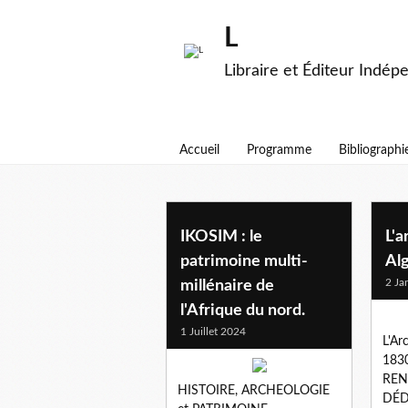
L
Libraire et Éditeur Indép
Accueil
Programme
Bibliographi
algerie
IKOSIM : le
L'a
patrimoine multi-
Al
2 Ja
millénaire de
l'Afrique du nord.
1 Juillet 2024
L'Ar
1830
REN
HISTOIRE, ARCHEOLOGIE
DÉD