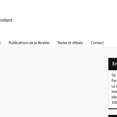
endant
e
Publications de la librairie
Textes et débats
Contact
E
56 
Par
La 
int
ell
10h