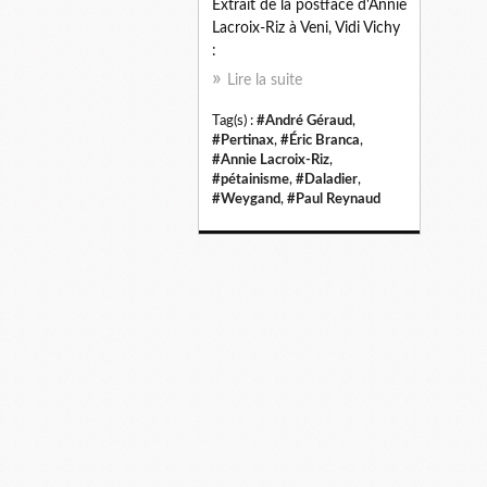
Extrait de la postface d'Annie
Lacroix-Riz à Veni, Vidi Vichy
:
Lire la suite
Tag(s) :
#André Géraud
,
#Pertinax
,
#Éric Branca
,
#Annie Lacroix-Riz
,
#pétainisme
,
#Daladier
,
#Weygand
,
#Paul Reynaud