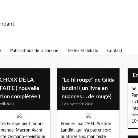
endant
e
Publications de la librairie
Textes et débats
Contact
E
 CHOIX DE LA
"Le fil rouge" de Gilda
FAITE ( nouvelle
landini ( un livre en
56 
Par
tion complétée )
nuances ... de rouge)
La 
vril 2024
12 Novembre 2016
int
ell
10h
tre Europe peut mourir
Premier mai 1904, Aristide
mmanuel Macron Avant
Landini, qui n’a pas encore
acte germano-soviétique
quatorze ans, manifeste