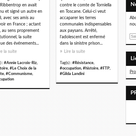
Ribbentrop en avait
contre le comte de Torniella
u et signé un autre en
en Toscane. Celui-ci veut
, avec ses amis au
accaparer les terres
Abo
oir en France ; actant
communales indispensables
nou
i, au sens proprement
aux paysans. Arrêté,
E
tutionnel, la suite
l’adolescent est enfermé
m
que des événements...
dans la sinistre prison...
a
re la suite
Lire la suite
i
L
l
) :
#Annie Lacroix-Riz
,
Tag(s) :
#Résistance
,
toire
,
#Le Choix de la
#occupation
,
#histoire
,
#FTP
,
Pr
ite
,
#Communisme
,
#Gilda Landini
upation