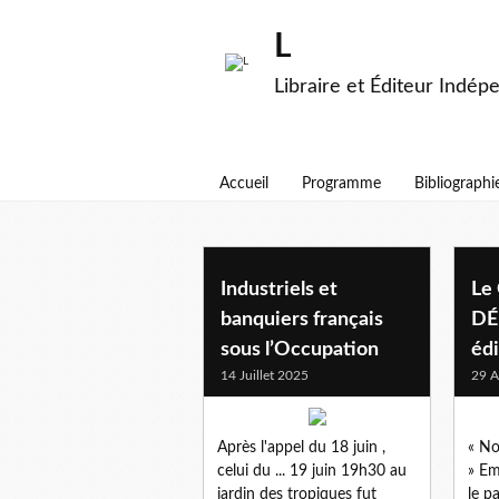
L
Libraire et Éditeur Indép
Accueil
Programme
Bibliographi
occupation
Industriels et
Le
banquiers français
DÉ
sous l’Occupation
édi
14 Juillet 2025
29 A
Après l'appel du 18 juin ,
« No
celui du ... 19 juin 19h30 au
» E
jardin des tropiques fut
le p