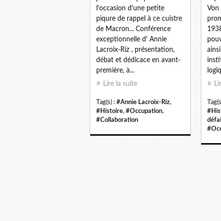
l'occasion d'une petite
Von 
piqure de rappel à ce cuistre
prom
de Macron... Conférence
1938
exceptionnelle d' Annie
pouv
Lacroix-Riz , présentation,
ains
débat et dédicace en avant-
insti
première, à...
logi
Lire la suite
Li
Tag(s) :
#Annie Lacroix-Riz
,
Tag(s
#Histoire
,
#Occupation
,
#His
#Collaboration
défa
#Occ