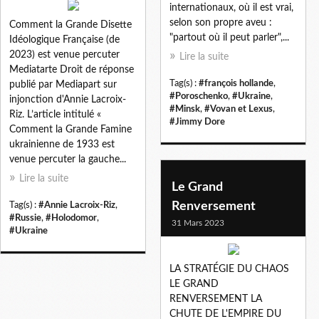
internationaux, où il est vrai,
selon son propre aveu :
Comment la Grande Disette
"partout où il peut parler",...
Idéologique Française (de
2023) est venue percuter
Lire la suite
Mediatarte Droit de réponse
Tag(s) :
#françois hollande
,
publié par Mediapart sur
#Poroschenko
,
#Ukraine
,
injonction d'Annie Lacroix-
#Minsk
,
#Vovan et Lexus
,
Riz. L’article intitulé «
#Jimmy Dore
Comment la Grande Famine
ukrainienne de 1933 est
venue percuter la gauche...
Lire la suite
Le Grand
Renversement
Tag(s) :
#Annie Lacroix-Riz
,
#Russie
,
#Holodomor
,
31 Mars 2023
#Ukraine
LA STRATÉGIE DU CHAOS
LE GRAND
RENVERSEMENT LA
CHUTE DE L'EMPIRE DU