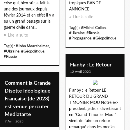
crise qui, bien sûr, a fait la
tropiques BANDE
une des journaux depuis
ANNONCE
février 2014 et en effet il y a
Lire la suite
eu un grand battage sur la
guerre civile dans...
Tag(s) :
#Michel Collon
,
#Ukraine
,
#Russie
,
Lire la suite
#Propagande
,
#Géopolitique
Tag(s) :
#John Mearsheimer
,
#Ukraine
,
#Géopolitique
,
#Russie
Flanby : Le Retour
12 Avril 2023
Comment la Grande
Disette Idéologique
Flanby : le Retour LE
RETOUR DU GRAND
Française (de 2023)
TIMONIER MOU Notre ex-
est venue percuter
président, jadis si divertissant
Mediatarte
en "Grand Timonier Mou "
vient de faire un retour
7 Avril 2023
remarqué dans les medias