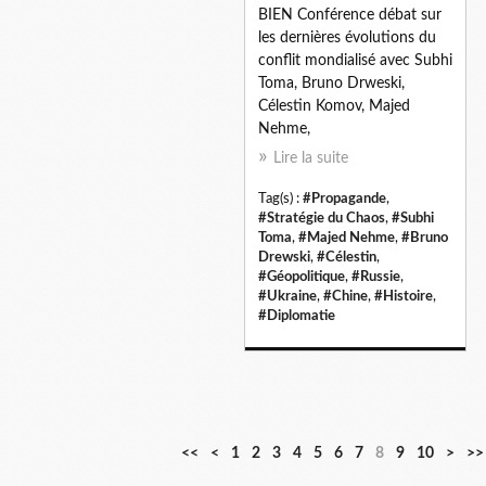
BIEN Conférence débat sur
les dernières évolutions du
conflit mondialisé avec Subhi
Toma, Bruno Drweski,
Célestin Komov, Majed
Nehme,
Lire la suite
Tag(s) :
#Propagande
,
#Stratégie du Chaos
,
#Subhi
Toma
,
#Majed Nehme
,
#Bruno
Drewski
,
#Célestin
,
#Géopolitique
,
#Russie
,
#Ukraine
,
#Chine
,
#Histoire
,
#Diplomatie
2
<<
<
1
2
3
4
5
6
7
8
9
10
>
>>
0