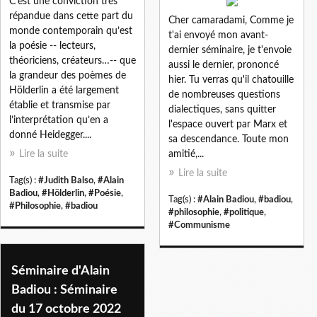
C’est une conviction très
répandue dans cette part du
Cher camaradami, Comme je
monde contemporain qu’est
t'ai envoyé mon avant-
la poésie -- lecteurs,
dernier séminaire, je t'envoie
théoriciens, créateurs…-- que
aussi le dernier, prononcé
la grandeur des poèmes de
hier. Tu verras qu'il chatouille
Hölderlin a été largement
de nombreuses questions
établie et transmise par
dialectiques, sans quitter
l’interprétation qu’en a
l'espace ouvert par Marx et
donné Heidegger....
sa descendance. Toute mon
Lire la suite
amitié,...
Lire la suite
Tag(s) :
#Judith Balso
,
#Alain
Badiou
,
#Hölderlin
,
#Poésie
,
Tag(s) :
#Alain Badiou
,
#badiou
,
#Philosophie
,
#badiou
#philosophie
,
#politique
,
#Communisme
Séminaire d'Alain
Badiou : Séminaire
du 17 octobre 2022