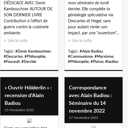
DÉDICACE AVEC Denis
mon séminaire de lundi
Kambouchner AUTOUR DE
dernier. Elle complète ta
SON DERNIER LIVRE
généalogie spéculative via
Contribution à l'effort de
Descartes et Hegel, sans
guerre contre la cuistrerie
pour autant renier son
ambiante.
impact, par une "ouverture"...
Lire la suite
Lire la suite
Tag(s) :
#Denis Kambouchner
,
Tag(s) :
#Alain Badiou
,
#Descartes
,
#Philosophie
,
#Communisme
,
#Marxisme
,
#Foucault
,
#Derrida
#Philosophie
,
#Platon
,
#badiou
« Ouvrir Hölderlin » :
Correspondance
recension d'Alain
avec Alain Badiou :
Badiou
Séminaire du 14
25 Novembre 2022
novembre 2022
17 Novembre 2022