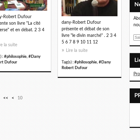
y-Robert Dufour
Abo
dany-Robert Dufour
ente son livre "La cité
nou
présente et débat de son
erse" et en débat. 2 3 4
livre "le divin marché" . 2 3 4
E
5 6 7 8 9 10 11 12
m
re la suite
a
Lire la suite
) :
#philosophie
,
#Dany
i
L
rt Dufour
Tag(s) :
#philosophie
,
#Dany
l
Robert Dufour
Pr
<<
<
10