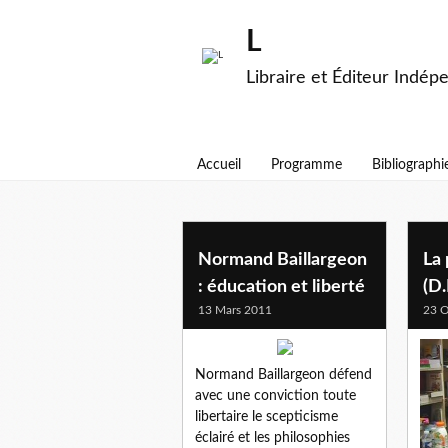
L
Libraire et Éditeur Indép
Accueil
Programme
Bibliographi
philosophie
Normand Baillargeon
La 
: éducation et liberté
(D
13 Mars 2011
23 O
Normand Baillargeon défend
avec une conviction toute
libertaire le scepticisme
éclairé et les philosophies