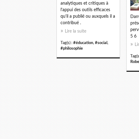
analytiques et critiques à
l'appui des outils efficaces
qu'il a publié ou auxquels il a
Dan
contribué .
prés
perv
Lire la suite
5 6
Tag(s) :
#éducation
,
#social
,
Li
#philosophie
Tag(s
Robe