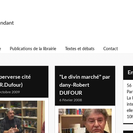
endant
e
Publications de la librairie
Textes et débats
Contact
E
perverse cité
"Le divin marché" par
.R.Dufour)
dany-Robert
56 
Par
ctobre 2009
DUFOUR
La 
6 Février 2008
int
ell
10h