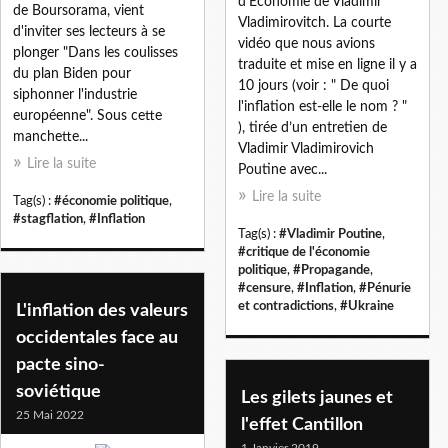
d’Économie de Vladimir
de Boursorama, vient
Vladimirovitch. La courte
d'inviter ses lecteurs à se
vidéo que nous avions
plonger "Dans les coulisses
traduite et mise en ligne il y a
du plan Biden pour
10 jours (voir : " De quoi
siphonner l'industrie
l'inflation est-elle le nom ? "
européenne". Sous cette
), tirée d’un entretien de
manchette...
Vladimir Vladimirovich
Lire la suite
Poutine avec...
Lire la suite
Tag(s) :
#économie politique
,
#stagflation
,
#Inflation
Tag(s) :
#Vladimir Poutine
,
#critique de l'économie
politique
,
#Propagande
,
#censure
,
#Inflation
,
#Pénurie
et contradictions
,
#Ukraine
L'inflation des valeurs
occidentales face au
pacte sino-
soviétique
Les gilets jaunes et
25 Mai 2022
l'effet Cantillon
1 Janvier 2019