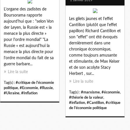
L'organe des zadistes de
Boursorama rapporte
Les gilets jaunes et l'effet
aujourd'hui que : "selon Von
Cantillon (plutôt que l'effet
der Leyen, la Russie est « la
papillon) Richard Cantillon et
menace la plus directe »
son "effet" ont été évoqués
pour l'ordre mondial" "La
dernièrement dans une
Russie « est aujourd'hui la
chronique économique,
menace la plus directe pour
comme toujours amusante
l'ordre mondial du fait de sa
et stimulante, de Max Keiser
guerre barbare...
et de son acolyte Stacy
Lire la suite
Herbert , sur...
Lire la suite
Tag(s) :
#critique de l'économie
politique
,
#Economie
,
#Russie
,
Tag(s) :
#marxisme
,
#économie
,
#Ukraine
,
#Inflation
#théorie de la valeur
,
#inflation
,
#Cantillon
,
#critique
de l'économie politique