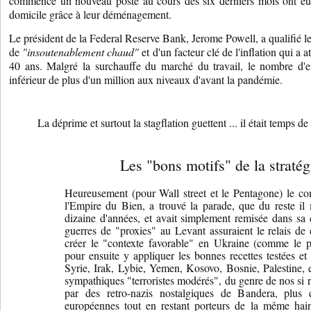
commencé un nouveau poste au cours des six derniers mois ont eu la
domicile grâce à leur déménagement.
Le président de la Federal Reserve Bank, Jerome Powell, a qualifié l
de
"insoutenablement chaud"
et d'un facteur clé de l'inflation qui a 
40 ans. Malgré la surchauffe du marché du travail, le nombre d'e
inférieur de plus d'un million aux niveaux d'avant la pandémie.
La déprime et surtout la stagflation guettent ... il était temps de
Les "bons motifs" de la straté
Heureusement (pour Wall street et le Pentagone) le com
l'Empire du Bien, a trouvé la parade, que du reste il
dizaine d'années, et avait simplement remisée dans sa 
guerres de "proxies" au Levant assuraient le relais de cr
créer le "contexte favorable" en Ukraine (comme le pr
pour ensuite y appliquer les bonnes recettes testées e
Syrie, Irak, Lybie, Yemen, Kosovo, Bosnie, Palestine, et
sympathiques "terroristes modérés", du genre de nos si ré
par des retro-nazis nostalgiques de Bandera, plus 
européennes tout en restant porteurs de la même ha