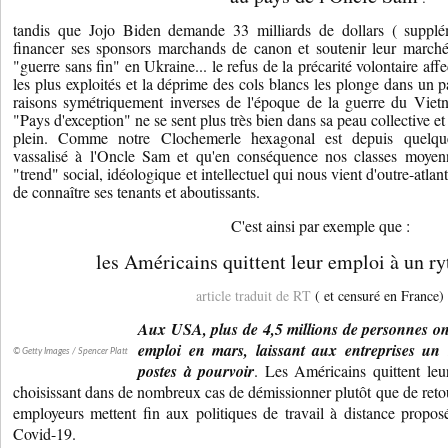
tandis que Jojo Biden demande 33 milliards de dollars ( supplé
financer ses sponsors marchands de canon et soutenir leur marché
"guerre sans fin" en Ukraine... le refus de la précarité volontaire affe
les plus exploités et la déprime des cols blancs les plonge dans un 
raisons symétriquement inverses de l'époque de la guerre du Vietn
"Pays d'exception" ne se sent plus très bien dans sa peau collective et
plein. Comme notre Clochemerle hexagonal est depuis quelques
vassalisé à l'Oncle Sam et qu'en conséquence nos classes moyenn
"trend" social, idéologique et intellectuel qui nous vient d'outre-atlanti
de connaître ses tenants et aboutissants.
C'est ainsi par exemple que :
les Américains quittent leur emploi à un r
article traduit de RT
( et censuré en France)
Aux USA, plus de 4,5 millions de personnes ont
emploi en mars, laissant aux entreprises un
© Getty Images / Spencer Platt
postes à pourvoir
. Les Américains quittent le
choisissant dans de nombreux cas de démissionner plutôt que de retou
employeurs mettent fin aux politiques de travail à distance propo
Covid-19.