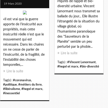
Piqures de rappel et bio-
19 Mars 2020
diversité urbaine. Vincent
Lenormant nous transmet sa
ballade du jour... Elle illustre
«Il est vrai que la guerre
l'étrangeté de la situation du
apporte de l'insécurité aux
village global, où
propriétés, mais cette
l'humanisme paranoïaque
insécurité réelle n'est que le
des "Sauveteurs de la
mouvement qui est
Planète" semble un peu
nécessaire. Dans les chaires
perturbé par la phobie...
on ne cesse de parler de
Lire la suite
l'insécurité, de la fragilité, de
l'instabilité des choses
Tag(s) :
#Vincent Lenormant
,
temporelles,...
#hegel et marx
,
#bio-diversité
Lire la suite
Tag(s) :
#coronavirus
,
#politique
,
#métiers du livre
,
#libéralisme
,
#hegel et marx
,
#inessentiel