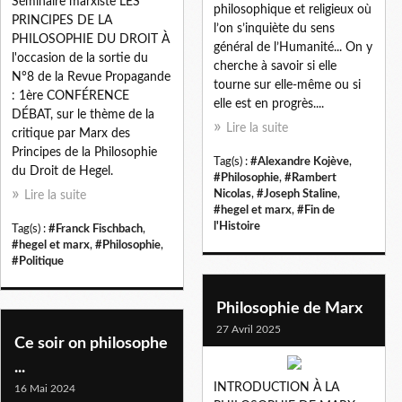
Séminaire marxiste LES
philosophique et religieux où
PRINCIPES DE LA
l’on s’inquiète du sens
PHILOSOPHIE DU DROIT À
général de l’Humanité... On y
l'occasion de la sortie du
cherche à savoir si elle
N°8 de la Revue Propagande
tourne sur elle-même ou si
: 1ère CONFÉRENCE
elle est en progrès....
DÉBAT, sur le thème de la
Lire la suite
critique par Marx des
Principes de la Philosophie
Tag(s) :
#Alexandre Kojève
,
du Droit de Hegel.
#Philosophie
,
#Rambert
Nicolas
,
#Joseph Staline
,
Lire la suite
#hegel et marx
,
#Fin de
l'Histoire
Tag(s) :
#Franck Fischbach
,
#hegel et marx
,
#Philosophie
,
#Politique
Philosophie de Marx
27 Avril 2025
Ce soir on philosophe
...
INTRODUCTION À LA
16 Mai 2024