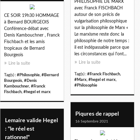
PHILOSOPHIE DE MARX
avec Franck FISCHBACH
autour de son précis de
CE SOIR 19h30 HOMMAGE
vulgarisation philosophique
à Bernard BOURGEOIS
sur la philosophie de Marx «
Conférence-débat avec
Le marxisme reste donc la
Denis Kambouchner , Franck
philosophie de notre temps :
Fischbach et les amis
il est indépassable parce que
tropicaux de Bernard
les circonstances qui l'ont...
Bourgeois
Lire la suite
Lire la suite
Tag(s) :
#Franck Fischbach
,
Tag(s) :
#Philosophie
,
#Bernard
#Marx
,
#hegel et marx
,
Bourgeois
,
#Denis
#Philosophie
Kambouchner
,
#Franck
Fischbach
,
#hegel et marx
Piqures de rappel
Lemaire valide Hegel
16 Septembre 2021
: "le réel est
rationnel"