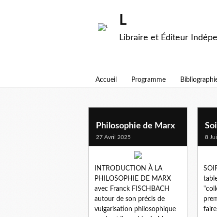
L
Libraire et Éditeur Indép
Accueil
Programme
Bibliographi
marx
Philosophie de Marx
Soi
27 Avril 2025
8 Ju
INTRODUCTION À LA
SOIR
PHILOSOPHIE DE MARX
tabl
avec Franck FISCHBACH
"col
autour de son précis de
prem
vulgarisation philosophique
faire