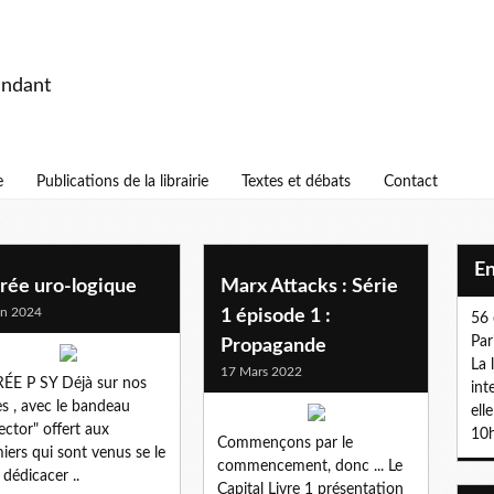
endant
e
Publications de la librairie
Textes et débats
Contact
E
rée uro-logique
Marx Attacks : Série
in 2024
1 épisode 1 :
56 
Par
Propagande
La 
17 Mars 2022
ÉE P SY Déjà sur nos
int
es , avec le bandeau
ell
lector" offert aux
10h
Commençons par le
iers qui sont venus se le
commencement, donc ... Le
 dédicacer ..
Capital Livre 1 présentation