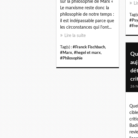
sur la philosophie de Marx «
Li
Le marxisme reste donc la
philosophie de notre temps :
Tag(s
#Psy
il est indépassable parce que
#Fre
les circonstances qui l'ont...
Lire la suite
Tag(s) :
#Franck Fischbach
,
#Marx
,
#hegel et marx
,
Que
#Philosophie
auj
dé
cri
26 
Quel
cibl
crit
Badi
revie