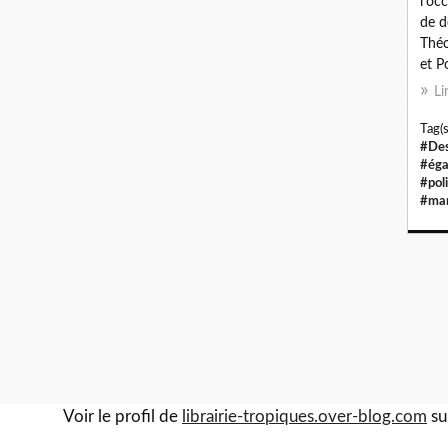
l'oc
de d
Théo
et P
Li
Tag(s
#Des
#éga
#pol
#ma
Voir le profil de
librairie-tropiques.over-blog.com
su