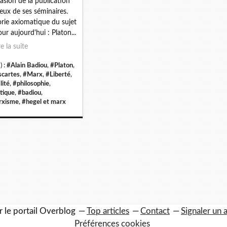
casion de la publication
eux de ses séminaires.
rie axiomatique du sujet
our aujourd'hui : Platon...
re la suite
) :
#Alain Badiou
,
#Platon
,
cartes
,
#Marx
,
#Liberté
,
lité
,
#philosophie
,
itique
,
#badiou
,
rxisme
,
#hegel et marx
r le portail Overblog
Top articles
Contact
Signaler un
Préférences cookies