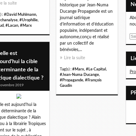
re la suite
historique par Jean-Numa
Ducange Propagande est un
) :
#David Muhlmann
,
journal satirique
Abo
chanalyse
,
#Urophilie
,
d’information et d’éducation
nou
ud
,
#Lacan
,
#Marx
populaire, indépendant et
E
autonome,conçu et réalisé
m
par un collectif de
a
bénévoles,...
lle est
i
Lire la suite
L
ourd'hui la cible
l
terminante de la
Tag(s) :
#Marx
,
#Le Capital
,
Pr
#Jean-Numa Ducange
,
tique dialectique ?
#Propagande
,
#François
Novembre 2019
Gaudin
le est aujourd'hui la
e déterminante de la
ique dialectique ? Alain
ou à la librairie Tropiques
nt sur le sujet , à