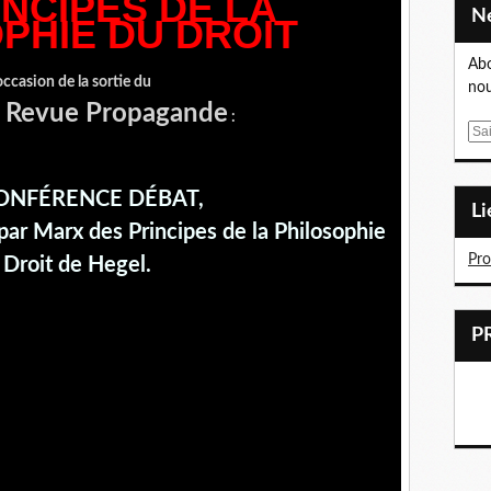
INCIPES DE LA
PHIE DU DROIT
Abo
occasion de la sortie du
nou
a Revue Propagande
:
E
m
a
ONFÉRENCE DÉBAT,
i
L
l
 par Marx des Principes de la Philosophie
Pr
 Droit de Hegel.