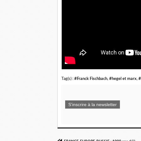
Tag(s) :
#Franck Fischbach
,
#hegel et marx
,
#
S'inscrire à la newsletter