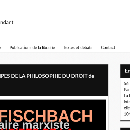
endant
e
Publications de la librairie
Textes et débats
Contact
E
NCIPES DE LA PHILOSOPHIE DU DROIT de
56 
Par
La 
int
ell
 FISCHBACH
10h
ire marxiste