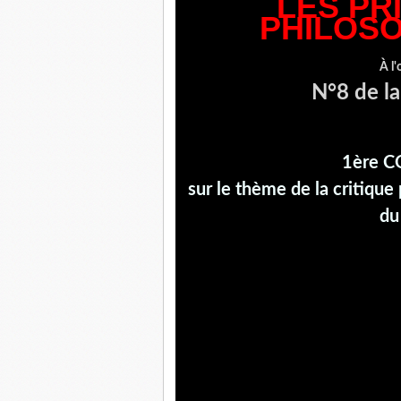
LES PR
PHILOSO
À l'
N°8 de l
1ère C
sur le thème de la critique
du