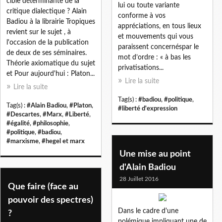
cible déterminante de la
lui ou toute variante
critique dialectique ? Alain
conforme à vos
Badiou à la librairie Tropiques
appréciations, en tous lieux
revient sur le sujet , à
et mouvements qui vous
l'occasion de la publication
paraissent concernéspar le
de deux de ses séminaires.
mot d’ordre : « à bas les
Théorie axiomatique du sujet
privatisations...
et Pour aujourd'hui : Platon...
Lire la suite
Lire la suite
Tag(s) :
#badiou
,
#politique
,
Tag(s) :
#Alain Badiou
,
#Platon
,
#liberté d'expression
#Descartes
,
#Marx
,
#Liberté
,
#égalité
,
#philosophie
,
#politique
,
#badiou
,
#marxisme
,
#hegel et marx
Une mise au point
d'Alain Badiou
28 Juillet 2016
Que faire (face au
pouvoir des spectres)
Dans le cadre d'une
?
polémique impliquant une de