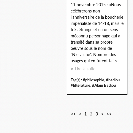
11 novembre 2015 : «Nous
célébrerons non
l'anniversaire de la boucherie
impérialiste de 14-18, mais le
très étrange et en un sens
méconnu personnage qui a
transité dans sa propre
oeuvre sous le nom de
"Nietzsche". Nombre des
usages qui en furent faits...
Lire la suite
Tag(s) :
#philosophie
,
#badiou
,
#littérature
,
#Alain Badiou
<<
<
1
2
3
>
>>