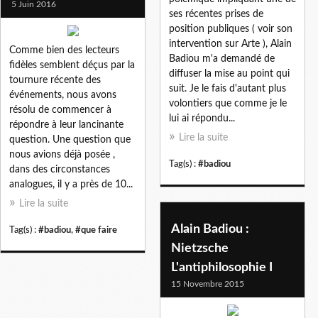
5 Juin 2016
ses récentes prises de
position publiques ( voir son
intervention sur Arte ), Alain
Comme bien des lecteurs
Badiou m'a demandé de
fidèles semblent déçus par la
diffuser la mise au point qui
tournure récente des
suit. Je le fais d'autant plus
événements, nous avons
volontiers que comme je le
résolu de commencer à
lui ai répondu...
répondre à leur lancinante
Lire la suite
question. Une question que
nous avions déjà posée ,
Tag(s) :
#badiou
dans des circonstances
analogues, il y a près de 10...
Lire la suite
Alain Badiou :
Tag(s) :
#badiou
,
#que faire
Nietzsche
L'antiphilosophie I
15 Novembre 2015