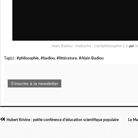
Alain Badiou : Nietzsche - L'antiphilosophie 1-2
par
T
Tag(s) :
#philosophie
,
#badiou
,
#littérature
,
#Alain Badiou
S'inscrire à la newsletter
Hubert Krivine : petite conférence d'éducation scientifique populaire
Le Mar