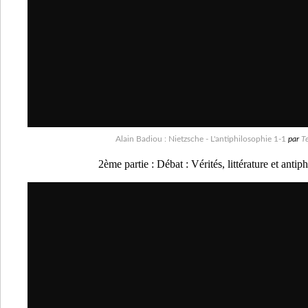
Alain Badiou : Nietzsche - L'antiphilosophie 1-1
par
T
2ème partie : Débat : Vérités, littérature et antip