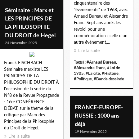
cinquantenaire des
Séminaire : Marx et
"événements" de 1968, avec
Arnaud Bureau et Alexandre
LES PRINCIPES DE
Franc. Sept ans après les
LA PHILOSOPHIE
revoici pour une
DU DROIT de Hegel
commémoration : celle d'un
autre événement,...
24 Novembre 2025
Lire la suite
Tag(s) :
#Arnaud Bureau
,
Franck FISCHBACH
#Alexandre Franc
,
#Loi de
Séminaire marxiste LES
1905
,
#Laïcité
,
#Histoire
,
PRINCIPES DE LA
#Politique
,
#Bande dessinée
PHILOSOPHIE DU DROIT À
l'occasion de la sortie du
N°8 de la Revue Propagande
: 1ère CONFÉRENCE
FRANCE-EUROPE-
DÉBAT, sur le thème de la
critique par Marx des
RUSSIE : 1000 ans
Principes de la Philosophie
déjà
du Droit de Hegel.
19 Novembre 2025
Lire la suite