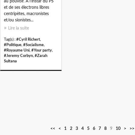
au pouvoir. À l'instar du PS
et de ses électrons libres
centripètes, macronistes
et/ou sionistes...
Lire la suite
Tag(s) :
#Cyril Richert
,
#Politique
,
#Socialisme
,
#Royaume Uni
,
#Your party
,
#Jeremy Corbyn
,
#Zarah
Sultana
2
3
4
5
6
7
8
9
1
2
<<
<
1
2
3
4
5
6
7
8
9
10
>
>>
0
0
0
0
0
0
0
0
0
0