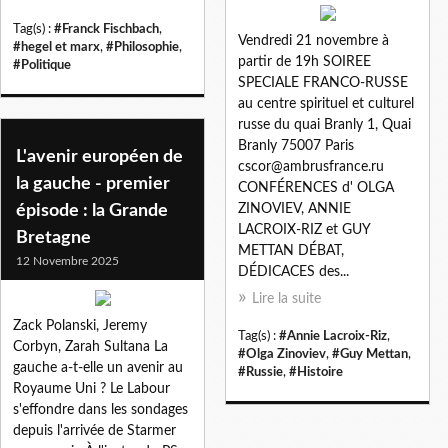
Tag(s) :
#Franck Fischbach
,
Vendredi 21 novembre à
#hegel et marx
,
#Philosophie
,
partir de 19h SOIREE
#Politique
SPECIALE FRANCO-RUSSE
au centre spirituel et culturel
russe du quai Branly 1, Quai
Branly 75007 Paris
L'avenir européen de
cscor@ambrusfrance.ru
la gauche - premier
CONFÉRENCES d' OLGA
épisode : la Grande
ZINOVIEV, ANNIE
LACROIX-RIZ et GUY
Bretagne
METTAN DÉBAT,
12 Novembre 2025
DÉDICACES des...
Lire la suite
Zack Polanski, Jeremy
Tag(s) :
#Annie Lacroix-Riz
,
Corbyn, Zarah Sultana La
#Olga Zinoviev
,
#Guy Mettan
,
gauche a-t-elle un avenir au
#Russie
,
#Histoire
Royaume Uni ? Le Labour
s'effondre dans les sondages
depuis l'arrivée de Starmer