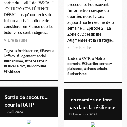
sortie du LIVRE de PASCALE
précédents Poursuivant
JOFFROY: CONFÉRENCE
l'information civique du
DÉBAT, Jusqu'aux textes de
quartier, nous livrons
Loi, on a pris l'habitude de
aujourd'hui le résumé de la
considérer en France que les
semaine ... Épisode 2 : La
bidonvilles sont indignes...
Zone d'Accessibilité
Lire la suite
Augmentée et la stratégie...
Lire la suite
Tag(s) :
#Architecture
,
#Pascale
Joffroy
,
#Logement social
,
Tag(s) :
#RATP
,
#Metro
#urbanisme
,
#chaos urbain
,
pernety
,
#Quartier pernety
#Oliver Brax
,
#Bidonvilles
,
plaisance
,
#chaos urbain
,
#Politique
#urbanisme
Sortie de secours ...
Les mamies ne font
pour la RATP
pas dans la résilience
4 Avril 2023
13 Décembre 2021