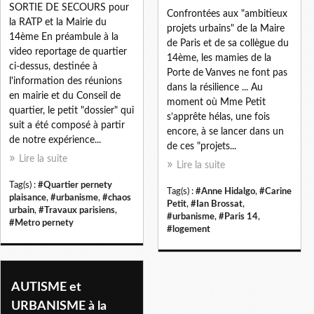
SORTIE DE SECOURS pour
Confrontées aux "ambitieux
la RATP et la Mairie du
projets urbains" de la Maire
14ème En préambule à la
de Paris et de sa collègue du
video reportage de quartier
14ème, les mamies de la
ci-dessus, destinée à
Porte de Vanves ne font pas
l'information des réunions
dans la résilience ... Au
en mairie et du Conseil de
moment où Mme Petit
quartier, le petit "dossier" qui
s’apprête hélas, une fois
suit a été composé à partir
encore, à se lancer dans un
de notre expérience...
de ces "projets...
Lire la suite
Lire la suite
Tag(s) :
#Quartier pernety
Tag(s) :
#Anne Hidalgo
,
#Carine
plaisance
,
#urbanisme
,
#chaos
Petit
,
#Ian Brossat
,
urbain
,
#Travaux parisiens
,
#urbanisme
,
#Paris 14
,
#Metro pernety
#logement
AUTISME et
URBANISME à la