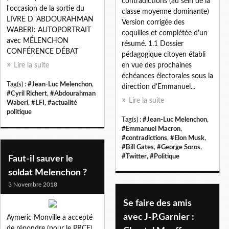
contradictions (au sein de la
l'occasion de la sortie du
classe moyenne dominante)
LIVRE D 'ABDOURAHMAN
Version corrigée des
WABERI: AUTOPORTRAIT
coquilles et complétée d'un
avec MÉLENCHON
résumé. 1.1 Dossier
CONFÉRENCE DÉBAT
pédagogique citoyen établi
Lire la suite
en vue des prochaines
échéances électorales sous la
Tag(s) :
#Jean-Luc Melenchon
,
direction d'Emmanuel...
#Cyril Richert
,
#Abdourahman
Lire la suite
Waberi
,
#LFI
,
#actualité
politique
Tag(s) :
#Jean-Luc Melenchon
,
#Emmanuel Macron
,
#contradictions
,
#Elon Musk
,
#Bill Gates
,
#George Soros
,
#Twitter
,
#Politique
Faut-il sauver le
soldat Melenchon ?
3 Novembre 2018
Se faire des amis
avec J-P.Garnier :
Aymeric Monville a accepté
de répondre (pour le PRCF)