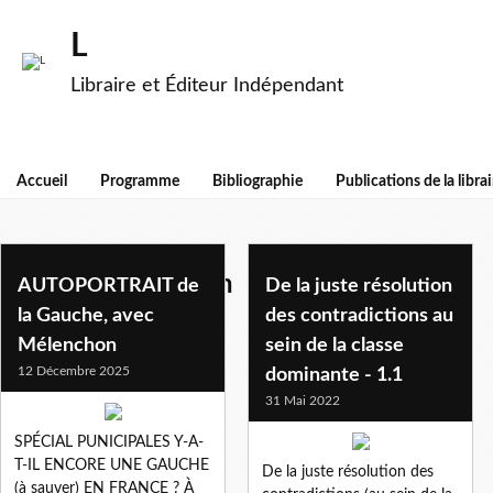
L
Libraire et Éditeur Indépendant
Accueil
Programme
Bibliographie
Publications de la librai
jean-luc melenchon
AUTOPORTRAIT de
De la juste résolution
la Gauche, avec
des contradictions au
Mélenchon
sein de la classe
12 Décembre 2025
dominante - 1.1
31 Mai 2022
SPÉCIAL PUNICIPALES Y-A-
T-IL ENCORE UNE GAUCHE
De la juste résolution des
(à sauver) EN FRANCE ? À