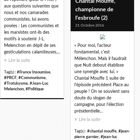
Chantal Mouffe,
aux questions suivantes que
championne de
nous et nos camarades
l'esbroufe (2)
communistes, lui avons
21 Octobre 2016
posées : Les communistes et
les marxistes ont-ils des
motifs à soutenir J-L.
Melenchon en dépit de ses
« Pour moi, l'acteur
gesticulations calamiteuses,...
fondamental, c'est
Mélenchon. Mais il faudrait
Lire la suite
que Nuit debout établisse
une synergie avec lui. »
Tag(s) :
#France Insoumise
,
#PRCF
,
#Communisme
,
Chantal Mouffe 1 suite de
#Trotskysme
,
#Jean-Luc
l'épisode précédent Place au
Melenchon
,
#Politique
peuple ! On se souvient sans
doute du slogan de
campagne, pour l’élection
présidentielle...
Lire la suite
Tag(s) :
#chantal mouffe
,
#jean-
pierre garnier
,
#jean-luc