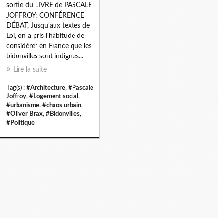
sortie du LIVRE de PASCALE
JOFFROY: CONFÉRENCE
DÉBAT, Jusqu'aux textes de
Loi, on a pris l'habitude de
considérer en France que les
bidonvilles sont indignes...
Lire la suite
Tag(s) :
#Architecture
,
#Pascale
Joffroy
,
#Logement social
,
#urbanisme
,
#chaos urbain
,
#Oliver Brax
,
#Bidonvilles
,
#Politique