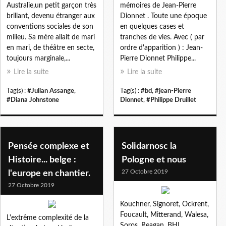
Australie,un petit garçon très
mémoires de Jean-Pierre
brillant, devenu étranger aux
Dionnet . Toute une époque
conventions sociales de son
en quelques cases et
milieu. Sa mère allait de mari
tranches de vies. Avec ( par
en mari, de théâtre en secte,
ordre d'apparition ) : Jean-
toujours marginale,...
Pierre Dionnet Philippe...
Lire la suite
Lire la suite
Tag(s) :
#Julian Assange
,
Tag(s) :
#bd
,
#jean-Pierre
#Diana Johnstone
Dionnet
,
#Philippe Druillet
Pensée complexe et
Solidarnosc la
Histoire... belge :
Pologne et nous
27 Octobre 2019
l'europe en chantier.
27 Octobre 2019
Kouchner, Signoret, Ockrent,
Foucault, Mitterand, Walesa,
L'extrême complexité de la
Soros, Reagan, BHL,