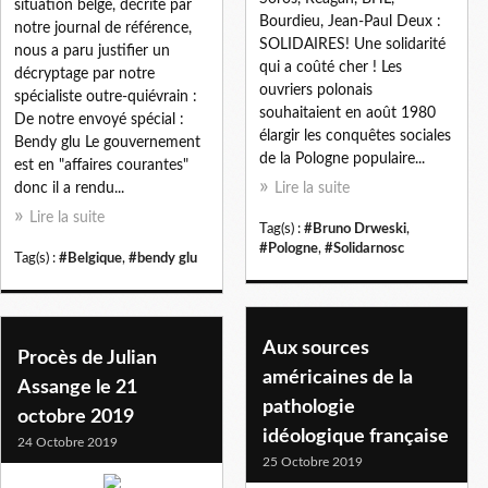
situation belge, décrite par
Bourdieu, Jean-Paul Deux :
notre journal de référence,
SOLIDAIRES! Une solidarité
nous a paru justifier un
qui a coûté cher ! Les
décryptage par notre
ouvriers polonais
spécialiste outre-quiévrain :
souhaitaient en août 1980
De notre envoyé spécial :
élargir les conquêtes sociales
Bendy glu Le gouvernement
de la Pologne populaire...
est en "affaires courantes"
donc il a rendu...
Lire la suite
Lire la suite
Tag(s) :
#Bruno Drweski
,
#Pologne
,
#Solidarnosc
Tag(s) :
#Belgique
,
#bendy glu
Aux sources
Procès de Julian
américaines de la
Assange le 21
pathologie
octobre 2019
idéologique française
24 Octobre 2019
25 Octobre 2019