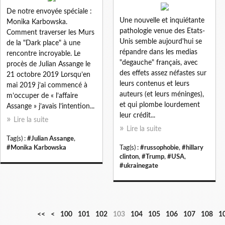
De notre envoyée spéciale :
Une nouvelle et inquiétante
Monika Karbowska.
pathologie venue des Etats-
Comment traverser les Murs
Unis semble aujourd'hui se
de la "Dark place" à une
répandre dans les medias
rencontre incroyable. Le
"degauche" français, avec
procès de Julian Assange le
des effets assez néfastes sur
21 octobre 2019 Lorsqu’en
leurs contenus et leurs
mai 2019 j’ai commencé à
auteurs (et leurs méninges),
m’occuper de « l’affaire
et qui plombe lourdement
Assange » j’avais l’intention...
leur crédit...
Lire la suite
Lire la suite
Tag(s) :
#Julian Assange
,
#Monika Karbowska
Tag(s) :
#russophobie
,
#hillary
clinton
,
#Trump
,
#USA
,
#ukrainegate
<<
<
100
101
102
103
104
105
106
107
108
1