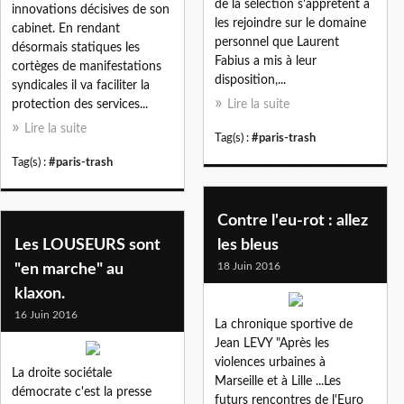
de la sélection s'apprètent à
innovations décisives de son
les rejoindre sur le domaine
cabinet. En rendant
personnel que Laurent
désormais statiques les
Fabius a mis à leur
cortèges de manifestations
disposition,...
syndicales il va faciliter la
protection des services...
Lire la suite
Lire la suite
Tag(s) :
#paris-trash
Tag(s) :
#paris-trash
Contre l'eu-rot : allez
Les LOUSEURS sont
les bleus
18 Juin 2016
"en marche" au
klaxon.
16 Juin 2016
La chronique sportive de
Jean LEVY "Après les
violences urbaines à
La droite sociétale
Marseille et à Lille ...Les
démocrate c'est la presse
futurs rencontres de l'Euro