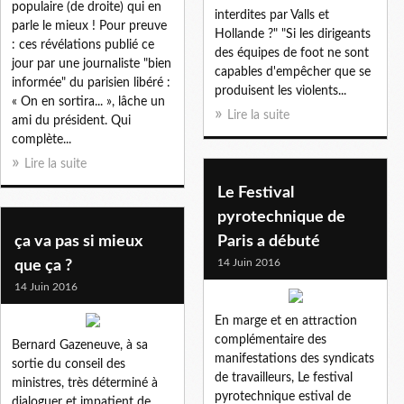
populaire (de droite) qui en
interdites par Valls et
parle le mieux ! Pour preuve
Hollande ?" "Si les dirigeants
: ces révélations publié ce
des équipes de foot ne sont
jour par une journaliste "bien
capables d'empêcher que se
informée" du parisien libéré :
produisent les violents...
« On en sortira... », lâche un
Lire la suite
ami du président. Qui
complète...
Lire la suite
Le Festival
pyrotechnique de
ça va pas si mieux
Paris a débuté
14 Juin 2016
que ça ?
14 Juin 2016
En marge et en attraction
complémentaire des
Bernard Gazeneuve, à sa
manifestations des syndicats
sortie du conseil des
de travailleurs, Le festival
ministres, très déterminé à
pyrotechnique estival de
dialoguer et impatient de