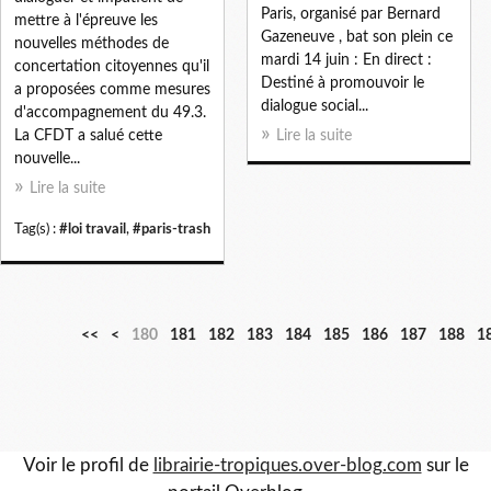
Paris, organisé par Bernard
mettre à l'épreuve les
Gazeneuve , bat son plein ce
nouvelles méthodes de
mardi 14 juin : En direct :
concertation citoyennes qu'il
Destiné à promouvoir le
a proposées comme mesures
dialogue social...
d'accompagnement du 49.3.
La CFDT a salué cette
Lire la suite
nouvelle...
Lire la suite
Tag(s) :
#loi travail
,
#paris-trash
1
1
1
1
1
1
1
1
<<
<
180
181
182
183
184
185
186
187
188
1
0
1
2
3
4
5
6
7
0
0
0
0
0
0
0
0
Voir le profil de
librairie-tropiques.over-blog.com
sur le