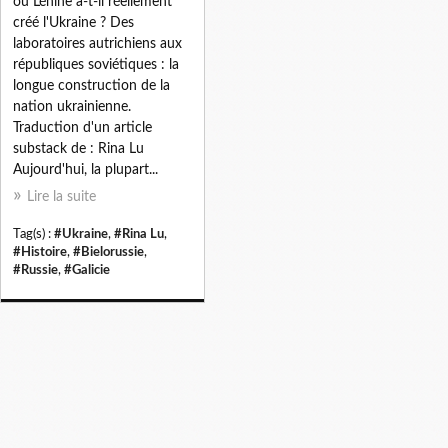
ou Lénine a-t-il réellement
créé l'Ukraine ? Des
laboratoires autrichiens aux
républiques soviétiques : la
longue construction de la
nation ukrainienne.
Traduction d'un article
substack de : Rina Lu
Aujourd'hui, la plupart...
Lire la suite
Tag(s) :
#Ukraine
,
#Rina Lu
,
#Histoire
,
#Bielorussie
,
#Russie
,
#Galicie