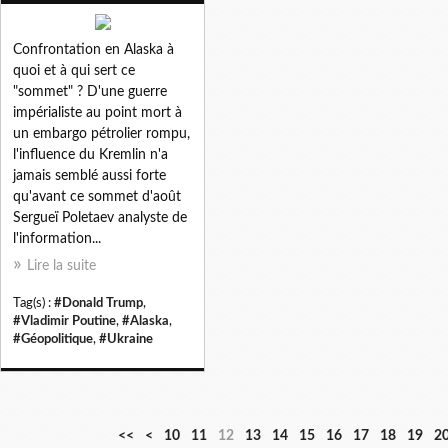
Confrontation en Alaska à
quoi et à qui sert ce
"sommet" ? D'une guerre
impérialiste au point mort à
un embargo pétrolier rompu,
l'influence du Kremlin n'a
jamais semblé aussi forte
qu'avant ce sommet d'août
Sergueï Poletaev analyste de
l'information...
Lire la suite
Tag(s) :
#Donald Trump
,
#Vladimir Poutine
,
#Alaska
,
#Géopolitique
,
#Ukraine
<<
<
10
11
12
13
14
15
16
17
18
19
2