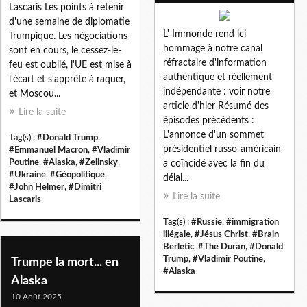
Lascaris Les points à retenir
d'une semaine de diplomatie
L' Immonde rend ici
Trumpique. Les négociations
hommage à notre canal
sont en cours, le cessez-le-
réfractaire d'information
feu est oublié, l'UE est mise à
authentique et réellement
l'écart et s'apprête à raquer,
indépendante : voir notre
et Moscou...
article d'hier Résumé des
Lire la suite
épisodes précédents :
L'annonce d'un sommet
Tag(s) :
#Donald Trump
,
présidentiel russo-américain
#Emmanuel Macron
,
#Vladimir
Poutine
,
#Alaska
,
#Zelinsky
,
a coïncidé avec la fin du
#Ukraine
,
#Géopolitique
,
délai...
#John Helmer
,
#Dimitri
Lire la suite
Lascaris
Tag(s) :
#Russie
,
#immigration
illégale
,
#Jésus Christ
,
#Brain
Berletic
,
#The Duran
,
#Donald
Trump
,
#Vladimir Poutine
,
Trumpe la mort... en
#Alaska
Alaska
10 Août 2025