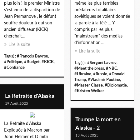
plus loin ) le premier Ministre
même les plus terribles
s’est ému de la disparition de
prédateurs totalitaires
Jean Permanove , le défunt
soviétiques se voient donnée
souffre douleur à qui son
la parole à la télé … Y
ancien diffuseur (KICK)
compris par les plus
cherchait...
"mainstream" des medias
d'information...
Lire la suite
Lire la suite
Tag(s) :
#François Bayrou
,
#Politique
,
#Budget
,
#KICK
,
Tag(s) :
#Sergueï Lavrov
,
#Confiance
#Meet the press
,
#NBC
,
#Ukraine
,
#Russie
,
#Donald
Trump
,
#Vladimir Poutine
,
#Master Classe
,
#Diplomatie
,
#Kristen Welker
La Retraite d'Alaska
19 Août 2025
Trumpe la mort en
La Retraite d'Alaska
Alaska - 2
Expliquée à Macron par
13 Août 2025
John Helmer et Dimitri