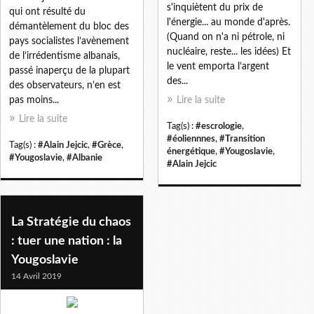
s'inquiètent du prix de
qui ont résulté du
l'énergie... au monde d'après.
démantèlement du bloc des
(Quand on n'a ni pétrole, ni
pays socialistes l’avènement
nucléaire, reste... les idées) Et
de l’irrédentisme albanais,
le vent emporta l’argent
passé inaperçu de la plupart
des...
des observateurs, n’en est
pas moins...
Lire la suite
Lire la suite
Tag(s) :
#escrologie
,
#éoliennnes
,
#Transition
Tag(s) :
#Alain Jejcic
,
#Grèce
,
énergétique
,
#Yougoslavie
,
#Yougoslavie
,
#Albanie
#Alain Jejcic
La Stratégie du chaos
: tuer une nation : la
Yougoslavie
14 Avril 2019