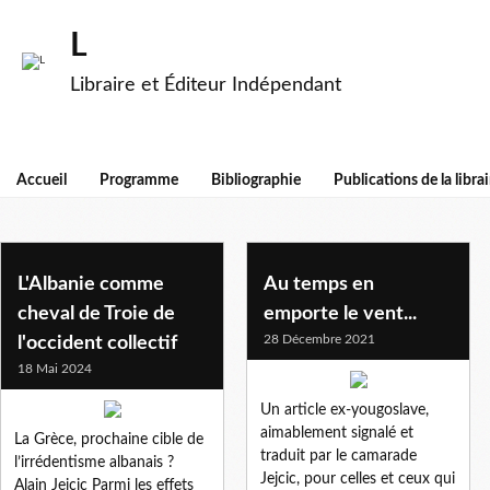
L
Libraire et Éditeur Indépendant
Accueil
Programme
Bibliographie
Publications de la librai
yougoslavie
L'Albanie comme
Au temps en
cheval de Troie de
emporte le vent...
28 Décembre 2021
l'occident collectif
18 Mai 2024
Un article ex-yougoslave,
aimablement signalé et
La Grèce, prochaine cible de
traduit par le camarade
l’irrédentisme albanais ?
Jejcic, pour celles et ceux qui
Alain Jejcic Parmi les effets