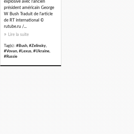
explosive avec l'ancien
président américain George
W Bush Traduit de l'article
de RT international ©
rutube.ru /...
Lire la suite
Tag(s) :
#Bush
,
#Zelinsky
,
#Vovan
,
#Lexus
,
#Ukraine
,
#Russie