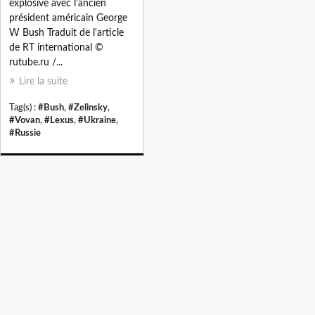
explosive avec l'ancien
président américain George
W Bush Traduit de l'article
de RT international ©
rutube.ru /...
Lire la suite
Tag(s) :
#Bush
,
#Zelinsky
,
#Vovan
,
#Lexus
,
#Ukraine
,
#Russie