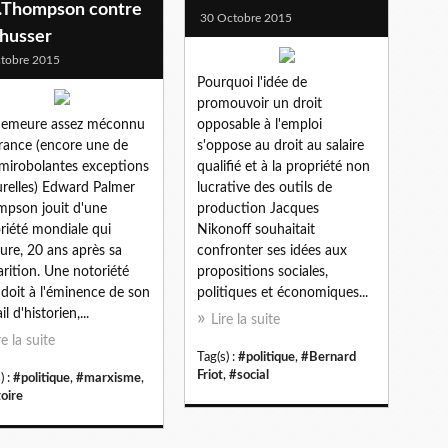
P.Thompson contre
30 Octobre 2015
thusser
tobre 2015
Pourquoi l'idée de
promouvoir un droit
 demeure assez méconnu
opposable à l'emploi
rance (encore une de
s'oppose au droit au salaire
mirobolantes exceptions
qualifié et à la propriété non
urelles) Edward Palmer
lucrative des outils de
pson jouit d'une
production Jacques
riété mondiale qui
Nikonoff souhaitait
ure, 20 ans après sa
confronter ses idées aux
arition. Une notoriété
propositions sociales,
l doit à l'éminence de son
politiques et économiques...
il d'historien,...
Lire la suite
re la suite
Tag(s) :
#politique
,
#Bernard
Friot
,
#social
) :
#politique
,
#marxisme
,
toire