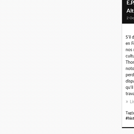
E.
Al
2 Oc
S'il
en F
nos 
cult
Thom
noto
perd
disp
qu'i
trava
Li
Tag(s
#his