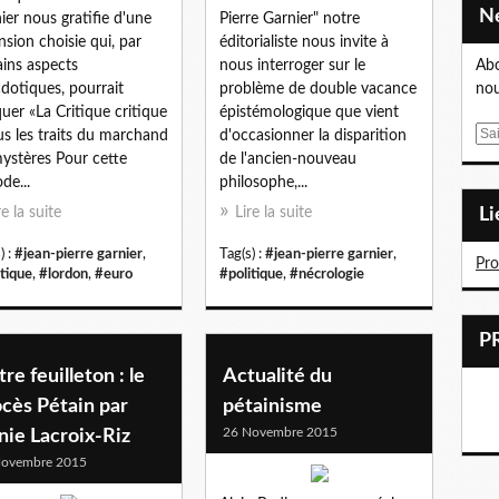
ier nous gratifie d'une
Pierre Garnier" notre
nsion choisie qui, par
éditorialiste nous invite à
ains aspects
nous interroger sur le
Abo
dotiques, pourrait
problème de double vacance
nou
uer «La Critique critique
épistémologique que vient
E
us les traits du marchand
d'occasionner la disparition
m
ystères Pour cette
de l'ancien-nouveau
a
de...
philosophe,...
i
re la suite
Lire la suite
L
l
) :
#jean-pierre garnier
,
Tag(s) :
#jean-pierre garnier
,
Pr
itique
,
#lordon
,
#euro
#politique
,
#nécrologie
re feuilleton : le
Actualité du
cès Pétain par
pétainisme
26 Novembre 2015
nie Lacroix-Riz
Novembre 2015