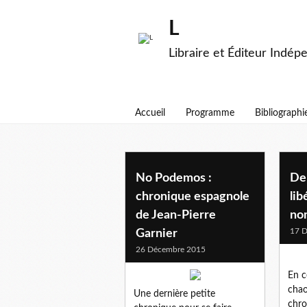
L
Libraire et Éditeur Indép
Accueil
Programme
Bibliographi
politique
No Podemos :
De 
chronique espagnole
lib
de Jean-Pierre
no
17 
Garnier
26 Décembre 2015
En c
chao
Une dernière petite
chro