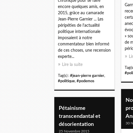
chronique pour se faire
Garn
encore quelques amis, en
rece
2015, grâce au camarade
cert
Jean-Pierre Garnier ... Les
anec
péripéties de l'actualité
évoq
politique internationale
» so
imposaient à notre
de m
commentateur bien informé
pério
de ces choses, une recension
experte...
Li
Lire la suite
Tag(s
#pol
Tag(s) :
#jean-pierre garnier
,
#politique
,
#podemos
Not
Pétainisme
pro
transcendantal et
An
30 
désorientation
25 Novembre 2015