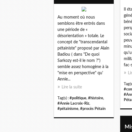
Il é
géné
Au moment où nous
béné
semblons être entrés dans
pers
une période de «
soci
désorientation » totale. Le
peuv
concept de "transcendantal
minu
pétainiste" proposé par Alain
qu'u
Badiou ( dans "De quoi
mili
Sarkozy est-il le nom ?")
fac-s
semble assez homogène à la
"mise en perspective" qu'
Li
Annie...
Tag(s
Lire la suite
#co
#Ann
Tag(s) :
#politique
,
#histoire
,
Péta
#Annie Lacroix-Riz
,
#pétainisme
,
#procès Pétain
Mis