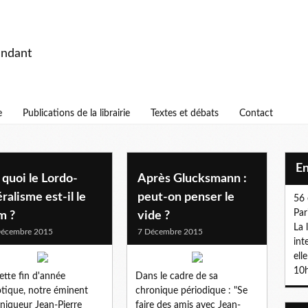
endant
e
Publications de la librairie
Textes et débats
Contact
E
quoi le Lordo-
Après Glucksmann :
éralisme est-il le
peut-on penser le
56 
Par
m ?
vide ?
La 
Décembre 2015
7 Décembre 2015
int
ell
10h
ette fin d'année
Dans le cadre de sa
tique, notre éminent
chronique périodique : "Se
niqueur Jean-Pierre
faire des amis avec Jean-