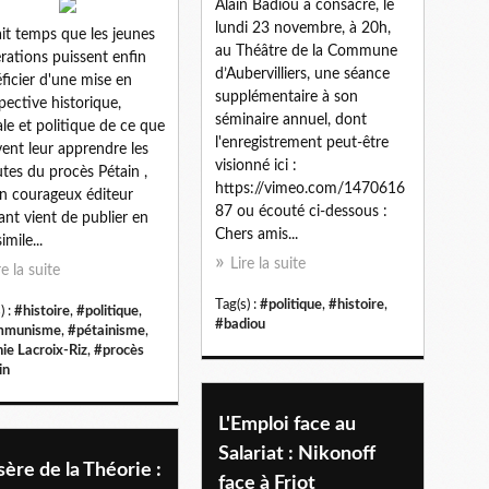
Alain Badiou a consacré, le
lundi 23 novembre, à 20h,
tait temps que les jeunes
au Théâtre de la Commune
rations puissent enfin
d’Aubervilliers, une séance
ficier d'une mise en
supplémentaire à son
pective historique,
séminaire annuel, dont
ale et politique de ce que
l'enregistrement peut-être
ent leur apprendre les
visionné ici :
tes du procès Pétain ,
https://vimeo.com/1470616
n courageux éditeur
87 ou écouté ci-dessous :
tant vient de publier en
Chers amis...
imile...
Lire la suite
re la suite
Tag(s) :
#politique
,
#histoire
,
) :
#histoire
,
#politique
,
#badiou
mmunisme
,
#pétainisme
,
ie Lacroix-Riz
,
#procès
in
L'Emploi face au
Salariat : Nikonoff
ère de la Théorie :
face à Friot