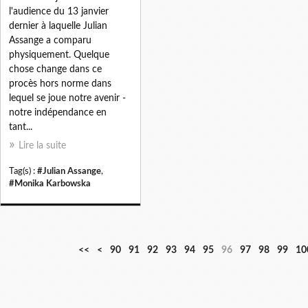
l'audience du 13 janvier
dernier à laquelle Julian
Assange a comparu
physiquement. Quelque
chose change dans ce
procès hors norme dans
lequel se joue notre avenir -
notre indépendance en
tant...
Lire la suite
Tag(s) :
#Julian Assange
,
#Monika Karbowska
1
2
3
4
5
6
7
8
<<
<
90
91
92
93
94
95
96
97
98
99
10
0
0
0
0
0
0
0
0