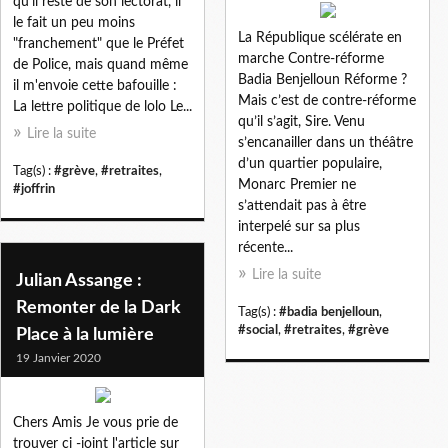
qu'il reste de son lectorat, il
le fait un peu moins
La République scélérate en
"franchement" que le Préfet
marche Contre-réforme
de Police, mais quand même
Badia Benjelloun Réforme ?
il m'envoie cette bafouille :
Mais c’est de contre-réforme
La lettre politique de lolo Le...
qu’il s’agit, Sire. Venu
Lire la suite
s’encanailler dans un théâtre
d’un quartier populaire,
Tag(s) :
#grève
,
#retraites
,
Monarc Premier ne
#joffrin
s’attendait pas à être
interpelé sur sa plus
récente...
Lire la suite
Julian Assange :
Remonter de la Dark
Tag(s) :
#badia benjelloun
,
#social
,
#retraites
,
#grève
Place à la lumière
19 Janvier 2020
Chers Amis Je vous prie de
trouver ci -joint l'article sur