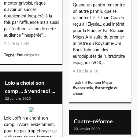
mentor grivois), risque
Quand un pantin rencontre
d'avoir un succès
un autre pantin, que se
doublement inespéré, à la
racontent-ils ? Juan Guaido
fois par l'affluence mais aussi
reçu à l’Élysée... quel intérêt
par l'enthousiasme de cette
pour la France? Par Romain
audience "inespérée"....
Migus A la suite du premier
Lire la suite
ministre du Royaume-Uni
Boris Johnson, des
Tag(s) :
#municipales
eurodéputés de l'ultradroite
espagnole VOX,...
Lire la suite
Lolo a choisi son
Tag(s) :
#Romain Migus
,
#venezuela
,
#stratégie du
camp ... à vendredi ...
chaos
22 Janvier 2020
Lolo Joffrin a choisi son
Contre-réforme
camp. ! Alors, évidemment,
20 Janvier 2020
pour ne pas trop effrayer ce