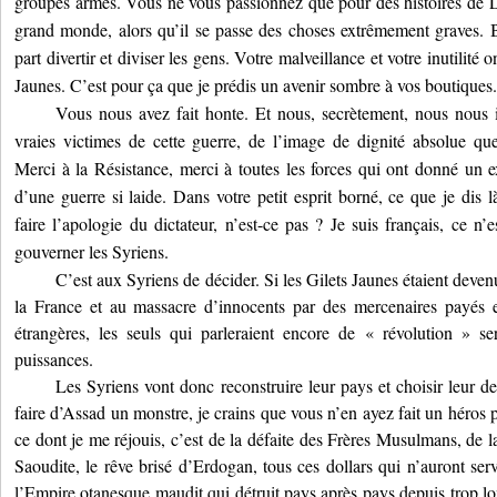
groupes armés. Vous ne vous passionnez que pour des histoires de
grand monde, alors qu’il se passe des choses extrêmement graves. B
part divertir et diviser les gens. Votre malveillance et votre inutilité o
Jaunes. C’est pour ça que je prédis un avenir sombre à vos boutiques.
Vous nous avez fait honte. Et nous, secrètement, nous nous i
vraies victimes de cette guerre, de l’image de dignité absolue que
Merci à la Résistance, merci à toutes les forces qui ont donné un
d’une guerre si laide. Dans votre petit esprit borné, ce que je dis l
faire l’apologie du dictateur, n’est-ce pas ? Je suis français, ce n
gouverner les Syriens.
C’est aux Syriens de décider. Si les Gilets Jaunes étaient deven
la France et au massacre d’innocents par des mercenaires payés 
étrangères, les seuls qui parleraient encore de « révolution » se
puissances.
Les Syriens vont donc reconstruire leur pays et choisir leur d
faire d’Assad un monstre, je crains que vous n’en ayez fait un héros 
ce dont je me réjouis, c’est de la défaite des Frères Musulmans, de l
Saoudite, le rêve brisé d’Erdogan, tous ces dollars qui n’auront serv
l’Empire otanesque maudit qui détruit pays après pays depuis trop lo