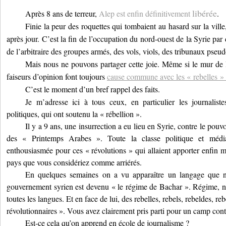
libérée
Après 8 ans de terreur,
Alep est enfin définitivement
.
Finie la peur des roquettes qui tombaient au hasard sur la ville
après jour. C’est la fin de l’occupation du nord-ouest de la Syrie par d
de l’arbitraire des groupes armés, des vols, viols, des tribunaux pseu
Mais nous ne pouvons partager cette joie. Même si le mur de
faiseurs d’opinion font toujours
cause commune avec les « rebelles »
C’est le moment d’un bref rappel des faits.
Je m’adresse ici à tous ce
ux, en particulier les journalistes
politiques, qui ont soutenu la « rébellion ».
Il y a 9 ans, une insurrection a eu lieu en Syrie, contre le pouvo
des « Printemps Arabes ». Toute la classe politique et média
enthousiasmée pour ces « révolutions » qui allaient apporter enfin m
pays que vous considériez comme arriérés.
En quelques semaines on a vu apparaître un langage que no
gouvernement syrien est devenu « le régime de Bachar ». Régime, n
toutes les langues. Et en face de lui, des rebelles, rebels, rebeldes, r
révolutionnaires ». Vous avez clairement pris parti pour un camp cont
Est-ce cela qu’on apprend en école de journalisme ?