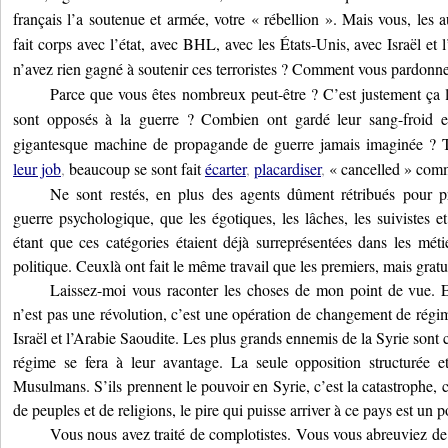
français l’a soutenue et armée, votre « rébellion ». Mais vous, les a
fait corps avec l’état, avec BHL, avec les États-Unis, avec Israël et
n’avez rien gagné à soutenir ces terroristes ? Comment vous pardonne
Parce que vous êtes nombreux peut-être ? C’est justement ça 
sont opposés à la guerre ? Combien ont gardé leur sang-froid et
gigantesque machine de propagande de guerre jamais imaginée ? T
leur job
,
beaucoup se sont fait
écarter
,
placardiser
,
« cancelled » comme
Ne sont restés, en plus des agents dûment rétribués pour pr
guerre psychologique, que les égotiques, les lâches, les suivistes e
étant que ces catégories étaient déjà surreprésentées dans les mét
politique. Ceuxlà ont fait le même travail que les premiers, mais grat
Laissez-moi vous raconter les choses de mon point de vue. 
n’est pas une révolution, c’est une opération de changement de régim
Israël et l’Arabie Saoudite. Les plus grands ennemis de la Syrie sont
régime se fera à leur avantage. La seule opposition structurée e
Musulmans. S’ils prennent le pouvoir en Syrie, c’est la catastrophe, 
de peuples et de religions, le pire qui puisse arriver à ce pays est un p
Vous nous avez traité de complotistes. Vous vous abreuviez de