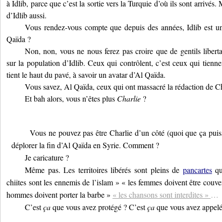
à Idlib, parce que c’est la sortie vers la Turquie d’où ils sont arrivés. 
d’Idlib aussi.
Vous rendez-vous compte que depuis des années, Idlib est un
Qaïda ?
Non, non, vous ne nous ferez pas croire que de gentils liberta
sur la population d’Idlib. Ceux qui contrôlent, c’est ceux qui tienn
tient le haut du pavé, à savoir un avatar d’Al Qaïda.
Vous savez, Al Qaïda, ceux qui ont massacré la rédaction de Ch
Et bah alors, vous n’êtes plus
Charlie
?
Vous ne pouvez pas être Charlie d’un côté (quoi que ça puisse
déplorer la fin d’Al Qaïda en Syrie. Comment ?
Je caricature ?
Même pas. Les territoires libérés sont pleins de
pancartes
qu
chiites sont les ennemis de l’islam » « les femmes doivent être couve
hommes doivent porter la barbe »
«
les chansons sont
interdites
»
…
C’est
ça
que vous avez protégé ? C’est
ça
que vous avez appelé 