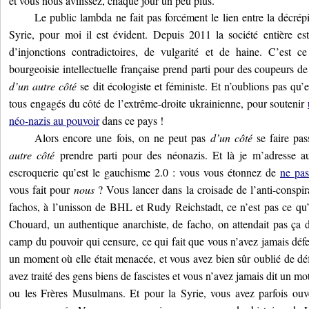
et vous nous avilissez, chaque jour un peu plus.
Le public lambda ne fait pas forcément le lien entre la décrépi
Syrie, pour moi il est évident. Depuis 2011 la société entière e
d’injonctions contradictoires, de vulgarité et de haine. C’est c
bourgeoisie intellectuelle française prend parti pour des coupeurs de
d’un autre côté
se dit écologiste et féministe. Et n’oublions pas qu
tous engagés du côté de l’extrême-droite ukrainienne, pour soutenir
néo-nazis au pouvoir
dans ce pays !
Alors encore une fois, on ne peut pas
d’un côté
se faire pas
autre côté
prendre parti pour des néonazis. Et là je m’adresse au
escroquerie qu’est le gauchisme 2.0 : vous vous étonnez de
ne pas 
vous fait pour
nous
? Vous lancer dans la croisade de l’anti-conspir
fachos, à l’unisson de BHL et Rudy Reichstadt, ce n’est pas ce qu’o
Chouard, un authentique anarchiste, de facho, on attendait pas ça 
camp du pouvoir qui censure, ce qui fait que vous n’avez jamais défe
un moment où elle était menacée, et vous avez bien sûr oublié de d
avez traité des gens biens de fascistes et vous n’avez jamais dit un mo
ou les Frères Musulmans. Et pour la Syrie, vous avez parfois ouv