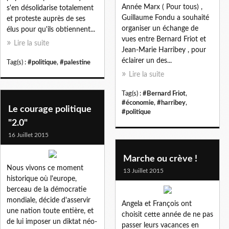
Année Marx ( Pour tous) ,
s'en désolidarise totalement
Guillaume Fondu a souhaité
et proteste auprès de ses
organiser un échange de
élus pour qu'ils obtiennent...
vues entre Bernard Friot et
Lire la suite
Jean-Marie Harribey , pour
éclairer un des...
Tag(s) :
#politique
,
#palestine
Lire la suite
Tag(s) :
#Bernard Friot
,
#économie
,
#harribey
,
Le courage politique
#politique
"2.0"
16 Juillet 2015
Marche ou crève !
Nous vivons ce moment
13 Juillet 2015
historique où l'europe,
berceau de la démocratie
mondiale, décide d'asservir
Angela et François ont
une nation toute entière, et
choisit cette année de ne pas
de lui imposer un diktat néo-
passer leurs vacances en