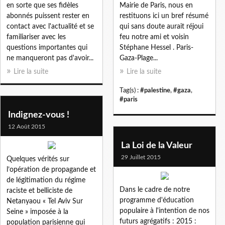
en sorte que ses fidèles
Mairie de Paris, nous en
abonnés puissent rester en
restituons ici un bref résumé
contact avec l'actualité et se
qui sans doute aurait réjoui
familiariser avec les
feu notre ami et voisin
questions importantes qui
Stéphane Hessel . Paris-
ne manqueront pas d'avoir...
Gaza-Plage...
Lire la suite
Lire la suite
Tag(s) :
#palestine
,
#gaza
,
#paris
Indignez-vous !
12 Août 2015
La Loi de la Valeur
29 Juillet 2015
Quelques vérités sur
l’opération de propagande et
de légitimation du régime
Dans le cadre de notre
raciste et belliciste de
programme d'éducation
Netanyaou « Tel Aviv Sur
populaire à l'intention de nos
Seine » imposée à la
futurs agrégatifs : 2015 :
population parisienne qui