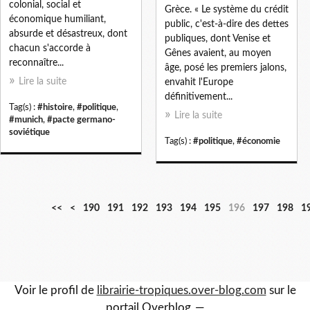
colonial, social et
Grèce. « Le système du crédit
économique humiliant,
public, c'est-à-dire des dettes
absurde et désastreux, dont
publiques, dont Venise et
chacun s'accorde à
Gênes avaient, au moyen
reconnaître...
âge, posé les premiers jalons,
Lire la suite
envahit l'Europe
définitivement...
Tag(s) :
#histoire
,
#politique
,
Lire la suite
#munich
,
#pacte germano-
soviétique
Tag(s) :
#politique
,
#économie
1
1
1
1
1
1
1
1
1
<<
<
190
191
192
193
194
195
196
197
198
1
0
1
2
3
4
5
6
7
8
0
0
0
0
0
0
0
0
0
Voir le profil de
librairie-tropiques.over-blog.com
sur le
portail Overblog