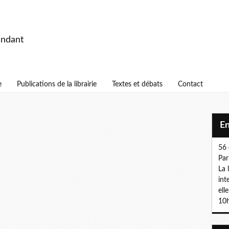
endant
e
Publications de la librairie
Textes et débats
Contact
E
56 
Par
La 
int
ell
10h