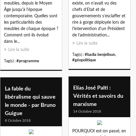
meubles, depuis le Moyen
existe, on n’avait vu des
Âge jusqu'à l'époque
chefs d’Etat et de
contemporaine. Quelles sont
gouvernements s’esclaffer et
les particularités des
rire à gorge déployée lors de
meubles de chaque époque ?
l’intervention d’un Président
Comment ont-ils évolué
de l’administration...
dans le...
Lire la suite
Lire la suite
Tag(s) :
#badia benjelloun
,
#géopolitique
Tag(s) :
#programme
Elías José Palti :
La fable du
Vérités et savoirs du
libéralisme qui sauve
marxisme
le monde - par Bruno
14 Octobre 2018
Guigue
8 Octobre 2018
POURQUOI est-on passé, en