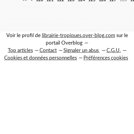
<<
<
120
121
122
123
124
125
126
127
128
1
0
1
0
0
Voir le profil de
librairie-tropiques.over-blog.com
sur le
portail Overblog
Top articles
Contact
Signaler un abus
C.G.U.
Cookies et données personnelles
Préférences cookies