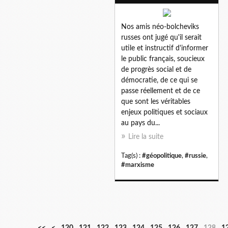
Nos amis néo-bolcheviks
russes ont jugé qu'il serait
utile et instructif d'informer
le public français, soucieux
de progrès social et de
démocratie, de ce qui se
passe réellement et de ce
que sont les véritables
enjeux politiques et sociaux
au pays du...
Lire la suite
Tag(s) :
#géopolitique
,
#russie
,
#marxisme
1
1