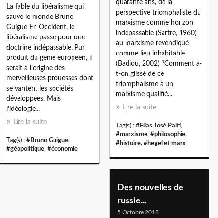
quarante ans, de la
La fable du libéralisme qui
perspective triomphaliste du
sauve le monde Bruno
marxisme comme horizon
Guigue En Occident, le
indépassable (Sartre, 1960)
libéralisme passe pour une
au marxisme revendiqué
doctrine indépassable. Pur
comme lieu inhabitable
produit du génie européen, il
(Badiou, 2002) ?Comment a-
serait à l’origine des
t-on glissé de ce
merveilleuses prouesses dont
triomphalisme à un
se vantent les sociétés
marxisme qualifié...
développées. Mais
Lire la suite
l’idéologie...
Lire la suite
Tag(s) :
#Elías José Palti
,
#marxisme
,
#philosophie
,
Tag(s) :
#Bruno Guigue
,
#histoire
,
#hegel et marx
#géopolitique
,
#économie
Des nouvelles de
russie...
5 Octobre 2018