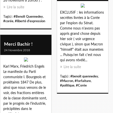
26 novembre à 20h30 ) :
Lire la suite
EXCLUSIF : les informations
Tag(s) :
#Benoît Quennedey
,
secrètes livrées à la Corée
#corée
,
#liberté d'expression
par l'espion du Sénat.
Comme nous n'avons pas
appris grand chose depuis
hier soir ( voir urgence
Merci Bachir !
civique ), sinon que Macron
"himself" était aux manettes
24 Novembre 2018
... Puisqu'en fait c'est nous
qui avons révélé...
Karl Marx, Friedrich Engels
Lire la suite
Le manifeste du Parti
Tag(s) :
#benoît quennedey
,
communiste I. Bourgeois et
#Macron
,
#forfaiture
,
prolétaires 1847 De plus,
#politique
,
#Corée
ainsi que nous venons de le
voir, des fractions entières
de la classe dominante sont,
par le progrès de l'industrie,
précipitées dans le