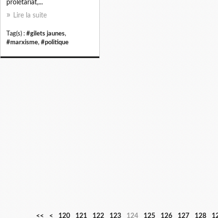
prolétariat,...
Lire la suite
Tag(s) :
#gilets jaunes
,
#marxisme
,
#politique
1
1
<<
<
120
121
122
123
124
125
126
127
128
1