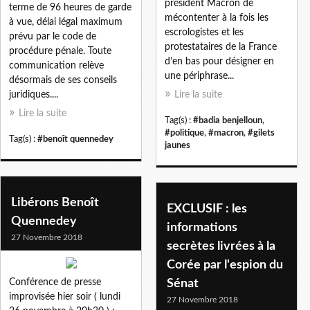
président Macron de
terme de 96 heures de garde
mécontenter à la fois les
à vue, délai légal maximum
escrologistes et les
prévu par le code de
protestataires de la France
procédure pénale. Toute
d’en bas pour désigner en
communication relève
une périphrase...
désormais de ses conseils
juridiques....
Lire la suite
Lire la suite
Tag(s) :
#badia benjelloun
,
#politique
,
#macron
,
#gilets
Tag(s) :
#benoît quennedey
jaunes
Libérons Benoît
EXCLUSIF : les
Quennedey
informations
27 Novembre 2018
secrètes livrées à la
Corée par l'espion du
Conférence de presse
Sénat
improvisée hier soir ( lundi
27 Novembre 2018