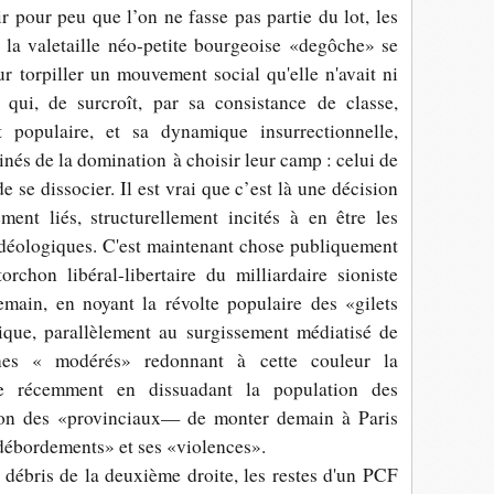
 pour peu que l’on ne fasse pas partie du lot, les
la valetaille néo-petite bourgeoise «degôche» se
r torpiller un mouvement social qu'elle n'avait ni
qui, de surcroît, par sa consistance de classe,
t populaire, et sa dynamique insurrectionnelle,
inés de la domination à choisir leur camp : celui de
e se dissocier. Il est vrai que c’est là une décision
tement liés, structurellement incités à en être les
 idéologiques. C'est maintenant chose publiquement
orchon libéral-libertaire du milliardaire sioniste
emain, en noyant la révolte populaire des «gilets
ique, parallèlement au surgissement médiatisé de
nes « modérés» redonnant à cette couleur la
due récemment en dissuadant la population des
tion des «provinciaux— de monter demain à Paris
«débordements» et ses «violences».
 débris de la deuxième droite, les restes d'un PCF