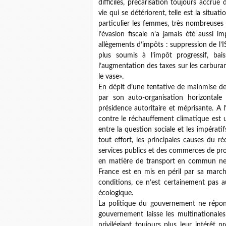
difficiles, précarisation toujours accrue 
vie qui se détériorent, telle est la situa
particulier les femmes, très nombreuse
l’évasion fiscale n’a jamais été aussi i
allègements d’impôts : suppression de l’I
plus soumis à l’impôt progressif, bai
l’augmentation des taxes sur les carbura
le vase».
En dépit d’une tentative de mainmise de 
par son auto-organisation horizontale
présidence autoritaire et méprisante. A
contre le réchauffement climatique est
entre la question sociale et les impérati
tout effort, les principales causes du r
services publics et des commerces de prox
en matière de transport en commun ne 
France est en mis en péril par sa march
conditions, ce n’est certainement pas a
écologique.
La politique du gouvernement ne répond 
gouvernement laisse les multinationales
privilégiant toujours plus leur intérêt 