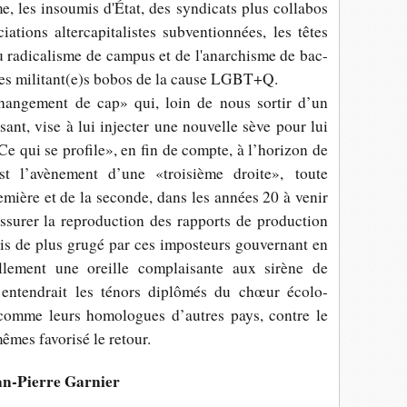
e, les insoumis d'État, des syndicats plus collabos
iations altercapitalistes subventionnées, les têtes
u radicalisme de campus et de l'anarchisme de bac-
 les militant(e)s bobos de la cause LGBT+Q.
hangement de cap» qui, loin de nous sortir d’un
sant, vise à lui injecter une nouvelle sève pour lui
Ce qui se profile», en fin de compte, à l’horizon de
est l’avènement d’une «troisième droite», toute
remière et de la seconde, dans les années 20 à venir
ssurer la reproduction des rapports de production
 fois de plus grugé par ces imposteurs gouvernant en
ellement une oreille complaisante aux sirène de
n entendrait les ténors diplômés du chœur écolo-
, comme leurs homologues d’autres pays, contre le
êmes favorisé le retour.
an-Pierre Garnier