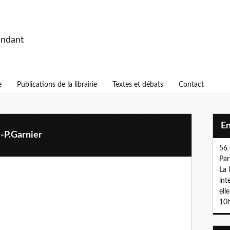
endant
e
Publications de la librairie
Textes et débats
Contact
E
 J-P.Garnier
56 
Par
La 
int
ell
10h