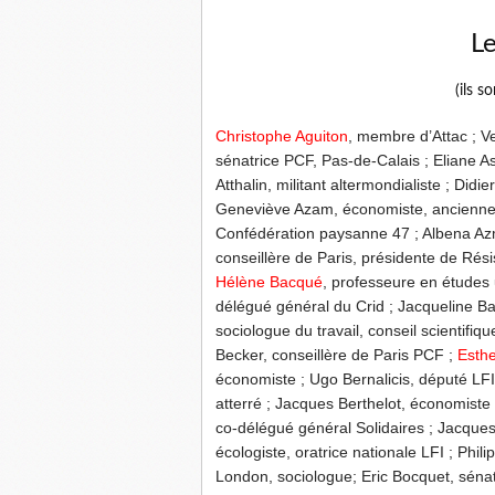
Le
(ils s
Christophe Aguiton
, membre d’Attac ; Ve
sénatrice PCF, Pas-de-Calais ; Eliane A
Atthalin, militant altermondialiste ; Did
Geneviève Azam, économiste, ancienne 
Confédération paysanne 47 ; Albena Azm
conseillère de Paris, présidente de Rési
Hélène Bacqué
, professeure en études 
délégué général du Crid ; Jacqueline B
sociologue du travail, conseil scientifi
Becker, conseillère de Paris PCF ;
Esth
économiste ; Ugo Bernalicis, député LFI 
atterré ; Jacques Berthelot, économiste
co-délégué général Solidaires ; Jacques
écologiste, oratrice nationale LFI ; Phil
London, sociologue; Eric Bocquet, sénat