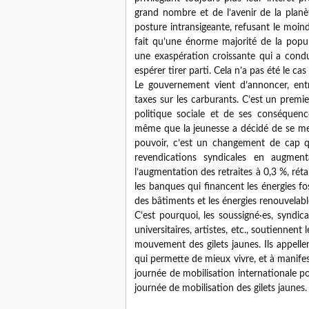
grand nombre et de l’avenir de la plan
posture intransigeante, refusant le moind
fait qu’une énorme majorité de la popu
une exaspération croissante qui a cond
espérer tirer parti. Cela n’a pas été le ca
Le gouvernement vient d’annoncer, entre
taxes sur les carburants. C’est un premier
politique sociale et de ses conséquenc
même que la jeunesse a décidé de se me
pouvoir, c’est un changement de cap q
revendications syndicales en augmen
l’augmentation des retraites à 0,3 %, rétab
les banques qui financent les énergies fo
des bâtiments et les énergies renouvelabl
C’est pourquoi, les soussigné·es, syndical
universitaires, artistes, etc., soutiennent 
mouvement des gilets jaunes. Ils appelle
qui permette de mieux vivre, et à manif
journée de mobilisation internationale p
journée de mobilisation des gilets jaunes.