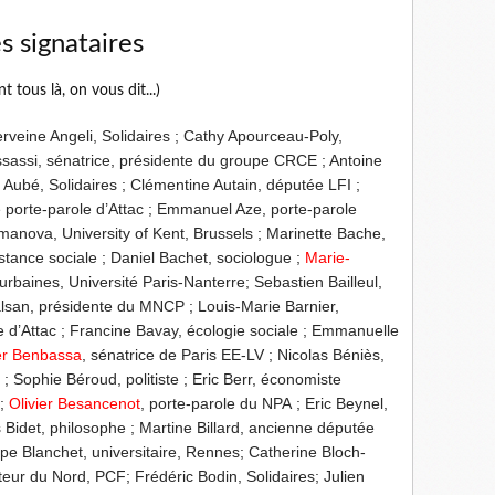
s signataires
ont tous là, on vous dit...)
rveine Angeli, Solidaires ; Cathy Apourceau-Poly,
ssassi, sénatrice, présidente du groupe CRCE ; Antoine
ier Aubé, Solidaires ; Clémentine Autain, députée LFI ;
porte-parole d’Attac ; Emmanuel Aze, porte-parole
anova, University of Kent, Brussels ; Marinette Bache,
stance sociale ; Daniel Bachet, sociologue ;
Marie-
urbaines, Université Paris-Nanterre; Sebastien Bailleul,
alsan, présidente du MNCP ; Louis-Marie Barnier,
que d’Attac ; Francine Bavay, écologie sociale ; Emmanuelle
er Benbassa
, sénatrice de Paris EE-LV ; Nicolas Béniès,
; Sophie Béroud, politiste ; Eric Berr, économiste
 ;
Olivier Besancenot
, porte-parole du NPA ; Eric Beynel,
 Bidet, philosophe ; Martine Billard, ancienne députée
ippe Blanchet, universitaire, Rennes; Catherine Bloch-
eur du Nord, PCF; Frédéric Bodin, Solidaires; Julien