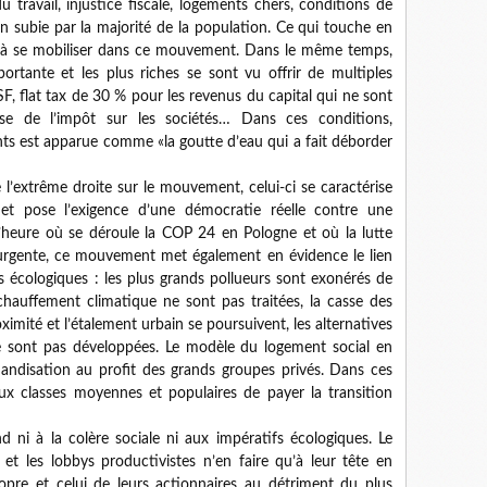
du travail, injustice fiscale, logements chers, conditions de
tion subie par la majorité de la population. Ce qui touche en
s à se mobiliser dans ce mouvement. Dans le même temps,
mportante et les plus riches se sont vu offrir de multiples
SF, flat tax de 30 % pour les revenus du capital qui ne sont
sse de l’impôt sur les sociétés… Dans ces conditions,
nts est apparue comme «la goutte d’eau qui a fait déborder
l’extrême droite sur le mouvement, celui-ci se caractérise
 et pose l’exigence d’une démocratie réelle contre une
 l’heure où se déroule la COP 24 en Pologne et où la lutte
 urgente, ce mouvement met également en évidence le lien
fs écologiques : les plus grands pollueurs sont exonérés de
échauffement climatique ne sont pas traitées, la casse des
imité et l’étalement urbain se poursuivent, les alternatives
sont pas développées. Le modèle du logement social en
andisation au profit des grands groupes privés. Dans ces
ux classes moyennes et populaires de payer la transition
ni à la colère sociale ni aux impératifs écologiques. Le
 et les lobbys productivistes n’en faire qu’à leur tête en
propre et celui de leurs actionnaires au détriment du plus