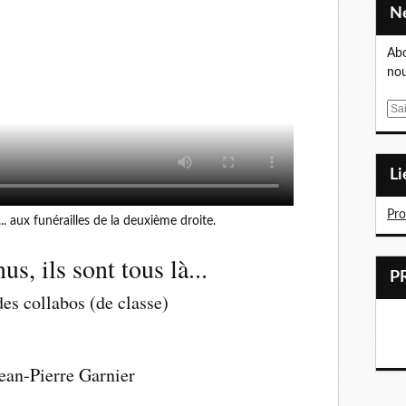
Abo
nou
E
m
a
i
L
l
Pr
à... aux funérailles de la deuxième droite.
us, ils sont tous là...
des collabos (de classe)
Jean-Pierre Garnier