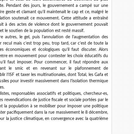
ète. Pendant des jours, le gouvernement a campé sur une
re geste et clamant qu’il maintenait le cap et ce, malgré le
lation soutenait ce mouvement. Cette attitude a entraîné
uit à des actes de violence dont le gouvernement pouvait
s et le soutien de la population est resté massif.
 autres, le gel, puis l’annulation de l’augmentation des
 recul mais c’est trop peu, trop tard, car c’est de toute la
es économiques et écologiques qu’il faut discuter. Alors
ttre en mouvement pour contester les choix éducatifs du
u’il faut imposer. Pour commencer, il faut répondre aux
tant le smic et en revenant sur le plafonnement de
lir l’ISF et taxer les multinationales, dont Total, les Gafa et
ssiles pour investir massivement dans l’isolation thermique
es.
istes, responsables associatifs et politiques, chercheur·es,
les revendications de justice fiscale et sociale portées par le
nt la population à se mobiliser pour imposer une politique
ester pacifiquement dans la rue massivement le 8 décembre,
our la justice climatique, en convergence avec la quatrième