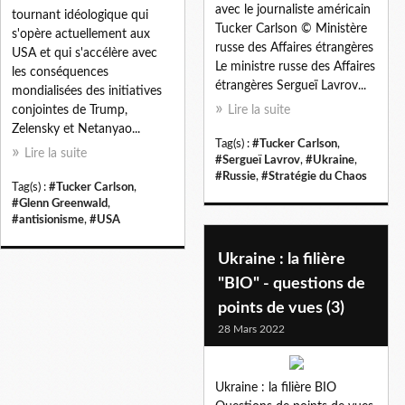
avec le journaliste américain
tournant idéologique qui
Tucker Carlson © Ministère
s'opère actuellement aux
russe des Affaires étrangères
USA et qui s'accélère avec
Le ministre russe des Affaires
les conséquences
étrangères Sergueï Lavrov...
mondialisées des initiatives
conjointes de Trump,
Lire la suite
Zelensky et Netanyao...
Tag(s) :
#Tucker Carlson
,
Lire la suite
#Sergueï Lavrov
,
#Ukraine
,
#Russie
,
#Stratégie du Chaos
Tag(s) :
#Tucker Carlson
,
#Glenn Greenwald
,
#antisionisme
,
#USA
Ukraine : la filière
"BIO" - questions de
points de vues (3)
28 Mars 2022
Ukraine : la filière BIO