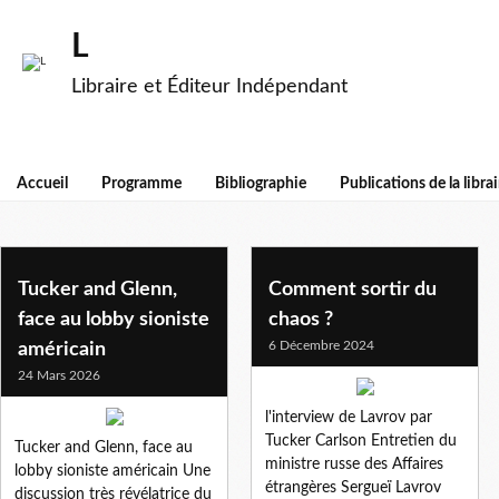
L
Libraire et Éditeur Indépendant
Accueil
Programme
Bibliographie
Publications de la librai
tucker carlson
Tucker and Glenn,
Comment sortir du
face au lobby sioniste
chaos ?
6 Décembre 2024
américain
24 Mars 2026
l'interview de Lavrov par
Tucker Carlson Entretien du
Tucker and Glenn, face au
ministre russe des Affaires
lobby sioniste américain Une
étrangères Sergueï Lavrov
discussion très révélatrice du