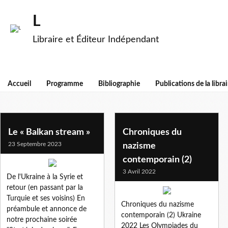
L
Libraire et Éditeur Indépendant
Accueil
Programme
Bibliographie
Publications de la librai
slobodan reljić
Le « Balkan stream »
Chroniques du
23 Septembre 2023
nazisme
contemporain (2)
3 Avril 2022
De l'Ukraine à la Syrie et
retour (en passant par la
Turquie et ses voisins) En
Chroniques du nazisme
préambule et annonce de
contemporain (2) Ukraine
notre prochaine soirée
2022 Les Olympiades du