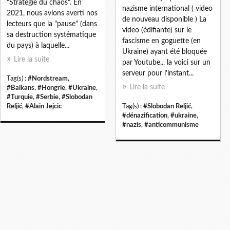
"Stratégie du chaos". En
nazisme international ( video
2021, nous avions averti nos
de nouveau disponible ) La
lecteurs que la "pause" (dans
video (édifiante) sur le
sa destruction systématique
fascisme en goguette (en
du pays) à laquelle...
Ukraine) ayant été bloquée
Lire la suite
par Youtube... la voici sur un
serveur pour l'instant...
Tag(s) :
#Nordstream
,
Lire la suite
#Balkans
,
#Hongrie
,
#Ukraine
,
#Turquie
,
#Serbie
,
#Slobodan
Reljić
,
#Alain Jejcic
Tag(s) :
#Slobodan Reljić
,
#dénazification
,
#ukraine
,
#nazis
,
#anticommunisme