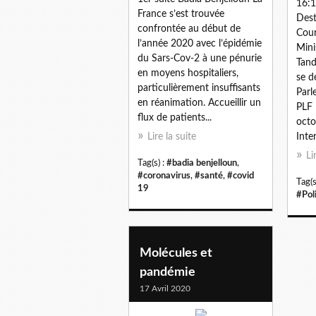
16:
France s’est trouvée
Dest
confrontée au début de
Cour
l’année 2020 avec l’épidémie
Mini
du Sars-Cov-2 à une pénurie
Tand
en moyens hospitaliers,
se d
particulièrement insuffisants
Parl
en réanimation. Accueillir un
PLF 
flux de patients...
octo
Lire la suite
Inter
Li
Tag(s) :
#badia benjelloun
,
#coronavirus
,
#santé
,
#covid
Tag(s
19
#Pol
Molécules et
pandémie
17 Avril 2020