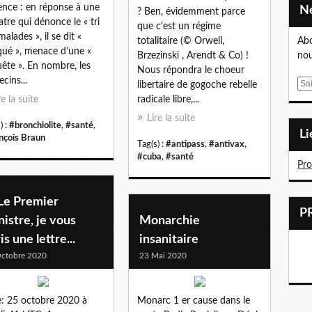
ence : en réponse à une
? Ben, évidemment parce
atre qui dénonce le « tri
que c'est un régime
alades », il se dit «
totalitaire (© Orwell,
Abo
ué », menace d’une «
Brzezinski , Arendt & Co) !
nou
ête ». En nombre, les
Nous répondra le choeur
cins...
E
libertaire de gogoche rebelle
m
re la suite
radicale libre,...
a
Lire la suite
) :
#bronchiolite
,
#santé
,
i
L
nçois Braun
l
Tag(s) :
#antipass
,
#antivax
,
#cuba
,
#santé
Pr
Le Premier
istre, je vous
Monarchie
is une lettre...
insanitaire
ctobre 2020
23 Mai 2020
: 25 octobre 2020 à
Monarc 1 er cause dans le