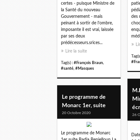
certes - puisque Ministre de
pati
la Santé du nouveau
pédi
Gouvernement - mais
des m
peinant à sortir de l’ombre,
choq
imposante il est vrai, laissée
enqu
par ses deux
méde
prédécesseurs.srices...
Li
Lire la suite
Tag(s
#Fra
Tag(s) :
#François Braun
,
#santé
,
#Masques
M.
Le programme de
Min
Monarc 1er, suite
écr
20 Octobre 2020
26 O
Le programme de Monarc
Date
1er suite Badia Benjelloun La