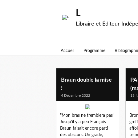
L
Libraire et Éditeur Indép
Accueil
Programme
Bibliographi
sante
Braun double la mise
PA
!
(ma
4 Décembre 2022
13 
"Mon bras ne tremblera pas"
Bron
Jusqu’il y a peu François
greff
Braun faisait encore parti
affo
des obscurs. Un gradé,
Le m