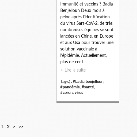
Immunité et vaccins ? Badia
Benjelloun Deux mois à
peine après l’identification
du virus Sars-CoV-2, de très
nombreuses équipes se sont
lancées en Chine, en Europe
et aux Usa pour trouver une
solution vaccinale à
l’épidémie. Actuellement,
plus de cent...
Lire la suite
Tag(s) :
#badia benjelloun
,
#pandémie
,
#santé
,
#coronavirus
1
2
>
>>