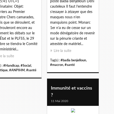
15:41 UTC+1
poste Badia Benjelloun Déni
inataire: Objet:
cauteleux Il faut l’entendre
riers au Premier
s’essayer à zézayer que des
stre Chers camarades,
masques nous n’en
is que se déroulent, et
manquions point. Monarc
érouleront encore au
1er n’a eu de cesse sur un
ement les débats sur le
mode dénégatoire de revenir
État et le PLFSS, le 29
sur la pénurie criante et
bre se tiendra le Comité
attestée de matériel...
ministériel...
Lire la suite
re la suite
Tag(s) :
#badia benjelloun
,
#macron
,
#santé
) :
#Handicap
,
#Social
,
itique
,
#ANPIHM
,
#santé
Immunité et vaccins
?
11 Mai 2020