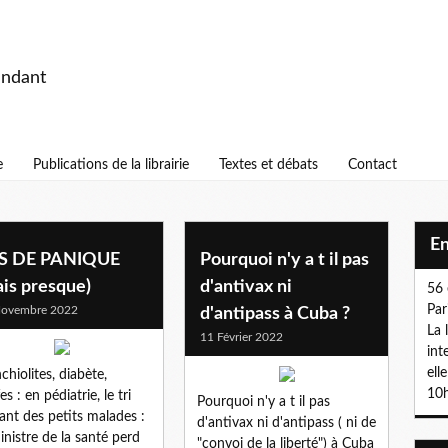
endant
e
Publications de la librairie
Textes et débats
Contact
E
S DE PANIQUE
Pourquoi n'y a t il pas
is presque)
d'antivax ni
56 
Par
Novembre 2022
d'antipass à Cuba ?
La 
11 Février 2022
int
ell
chiolites, diabète,
10h
es : en pédiatrie, le tri
Pourquoi n'y a t il pas
lant des petits malades :
d'antivax ni d'antipass ( ni de
inistre de la santé perd
"convoi de la liberté") à Cuba